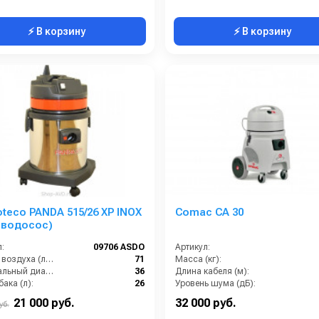
⚡ В корзину
⚡ В корзину
oteco PANDA 515/26 XP INOX
Comac CA 30
еводосос)
:
09706 ASDO
Артикул:
Расход воздуха (л/сек):
71
Масса (кг):
Номинальный диаметр принадлежностей (мм):
36
Длина кабеля (м):
ака (л):
26
Уровень шума (дБ):
Рабочая ширина основной насадки (мм):
250
Количество турбин (шт):
21 000 руб.
32 000 руб.
уб.