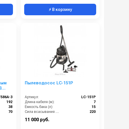
⚡ В корзину
ным
Пылеводосос LC-151P
3
F586A-3
Артикул:
LC-151P
192
Длина кабеля (м):
7
38
Ёмкость бака (л):
15
70
Сила всасывания (мбар):
220
400
Напряжение (В):
220
11 000 руб.