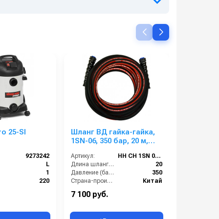
o 25-SI
Шланг ВД гайка-гайка,
Шланг ВД гайка-гайк
1SN-06, 350 бар, 20 м,
2SN-06, 45
однооплеточный
двухопл
9273242
Артикул:
HH CH 1SN 06 M22-20
Артикул:
L
Длина шланга (м):
20
1
Давление (бар):
350
220
Страна-производитель:
Китай
кте:
Нет
7 100 руб.
7 100 руб
лектрощетки:
Нет