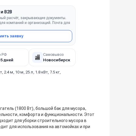
 и B2B
ный расчёт, закрывающие документы.
ля компаний и организаций. Почта для
ить заявку
о РФ
Самовывоз
🏬
–5 дней
Новосибирск
т, 2.4 м, 10 м, 25 л, 1.8 кВт, 7.5 кг,
тель (1800 Вт), большой бак для мусора,
льности, комфорта и функциональности. Этот
дходит для уборки строительного мусора в
одит для использования на автомойках и при