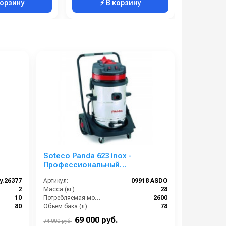
корзину
⚡ В корзину
⚡ 
Soteco Panda 623 inox -
Профессиональный
пылеводосос
y.26377
Артикул:
09918 ASDO
2
Масса (кг):
28
10
Потребляемая мощность (Вт):
2600
80
Объем бака (л):
78
2
Потребляемая мощность (кВт):
2600
69 000 руб.
74 000 руб.