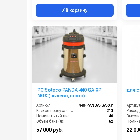
⚡ В корзину
IPC Soteco PANDA 440 GA XP
для с
INOX (пылеводосос)
Артикул:
440-PANDA-GA-XP
Артикул
Расход воздуха (л/сек):
213
Номинальный диаметр принадлежностей (мм):
40
Объём бака (л):
62
Рабочая ширина основной насадки (мм):
Отсутствует
57 000 руб.
22 00