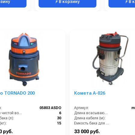
рзину
⚡ В корзину
⚡ В 
co TORNADO 200
Комета А-026
:
05803 ASDO
Артикул:
m
Бак для чистой воды (л):
6
Длина всасывающего шланга (м):
ака (л):
30
Длина кабеля (м):
кг):
15
Емкость бака для мусора (л):
Потребляемая мощность (Вт):
1200
Количество турбин (шт):
0 руб.
33 000 руб.