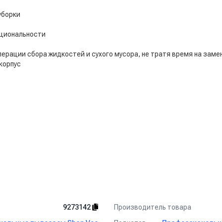
уборки
кциональности
рации сбора жидкостей и сухого мусора, не тратя время на заме
корпус
Производитель товара
9273142