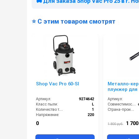
🚚 Для заказа Shop Vac Pro 25 в г. 
⭐ С этим товаром смотрят
Shop Vac Pro 60-SI
Металло-кер
плунжер для
SJ-0140
Артикул:
9274642
Артикул:
Класс пыли:
L
Совместимость:
Количество турбин (шт):
1
Страна-производитель:
Напряжение:
220
HEPA фильтр в комплекте:
Нет
0
1 700
1 800 руб.
Возможность подключения электрощетки:
Нет