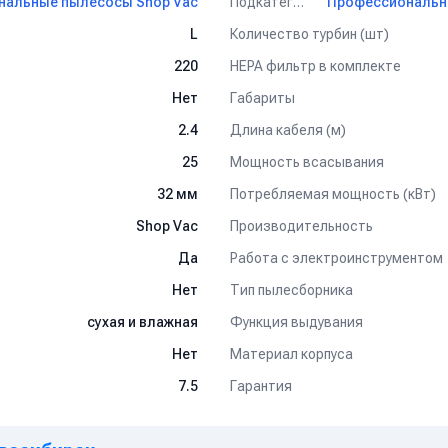
Подкатегория
нальные пылесосы Shop Vac
Количество турбин (шт)
L
HEPA фильтр в комплекте
220
Габариты
Нет
Длина кабеля (м)
2.4
Мощность всасывания
25
Потребляемая мощность (кВт)
32 мм
Производительность
Shop Vac
Работа с электроинструментом
Да
Тип пылесборника
Нет
Функция выдувания
сухая и влажная
Материал корпуса
Нет
Гарантия
7.5