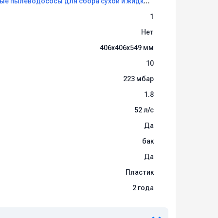
Профессиональные пылеводососы для сбора сухой и жидкой грязи Shop Vac
1
Нет
406х406х549 мм
10
223 мбар
1.8
52 л/c
Да
бак
Да
Пластик
2 года