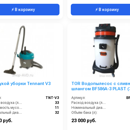
⚡ В корзину
⚡ В корзину
ухой уборки Tennant V3
TOR Водопылесос с слив
шлангом BF586A-3 PLAST (
мотора)
:
TNT-V3
Артикул:
B
Расход воздуха (л/сек):
33
Расход воздуха (л/сек):
Вместимость мусоросборника (л):
11
Номинальный диаметр принадлежностей (мм):
Номинальный диаметр принадлежностей (мм):
32
Объём бака (л):
Разрежение / сила всасывания (мбар):
225
Рабочая ширина основной насадки (мм):
0 руб.
23 000 руб.