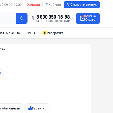
сб 09:00–19:00
Акции
Кабинет
Заказать звонок
8 800 350-16-98
Корзина
0
0 шт.
БЕСПЛАТНО ПО РОССИИ
истные АРОС
МСО
Рассрочка
o 25
П
собы оплаты
Гарантия