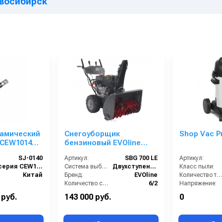
Новосибирск
амический
Снегоуборщик
Shop Vac Pr
 CEW1014
бензиновый EVOline
SBG 700 LE
SJ-0140
Артикул:
SBG 700 LE
Артикул:
серия CEW1014
Система выброса:
Двухступенчатая
Класс пыли:
Китай
Бренд:
EVOline
Количество турбин (шт):
Количество скоростей (вперед/назад):
6/2
Напряжение:
Тип:
колесный
HEPA фильтр в компле
 руб.
143 000 руб.
0
Ширина очистки (см):
70
Возможность подключения э