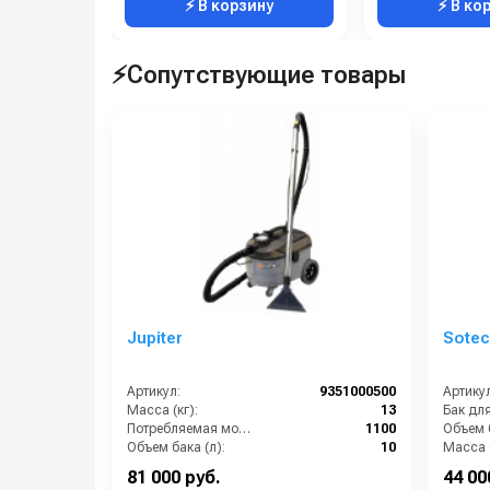
⚡ В корзину
⚡ В ко
⚡Сопутствующие товары
Jupiter
Sote
Артикул:
9351000500
Артикул
Масса (кг):
13
Потребляемая мощность (Вт):
1100
Объем б
Объем бака (л):
10
Масса (
Потребляемая мощность (кВт):
1100
81 000 руб.
44 00