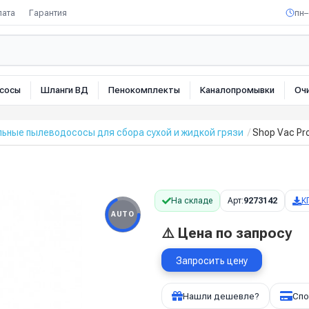
лата
Гарантия
пн–
сосы
Шланги ВД
Пенокомплекты
Каналопромывки
Оч
ьные пылеводососы для сбора сухой и жидкой грязи
Shop Vac Pr
На складе
Арт:
9273142
К
AUTO
⚠️ Цена по запросу
Запросить цену
Нашли дешевле?
Спо