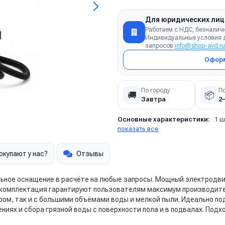
Для юридических лиц
Работаем с НДС, безналич
Индивидуальные условия д
запросов
info@shop-avd.ru
Оформ
По городу
П
🚚
📦
Завтра
2
Основные характеристики:
1 ш
показать все
окупают у нас?
Отзывы
ьное оснащение в расчёте на любые запросы. Мощный электродвига
 комплектация гарантируют пользователям максимум производите
ром, так и с большими объёмами воды и мелкой пыли. Идеально по
ниях и сбора грязной воды с поверхности пола и в подвалах. Подх