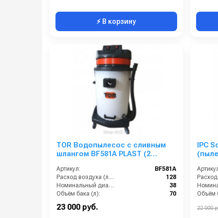
⚡ В корзину
TOR Водопылесос с сливным
IPC S
шлангом BF581A PLAST (2
(пыл
мотора)
Артикул:
BF581A
Артикул
Расход воздуха (л/сек):
128
Номинальный диаметр принадлежностей (мм):
38
Объём бака (л):
70
Объём б
Рабочая ширина основной насадки (мм):
400
23 000 руб.
22 000 р