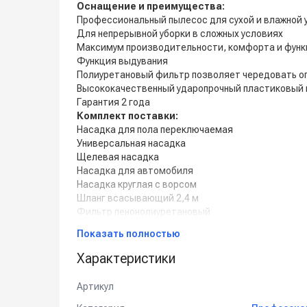
Оснащение и преимущества:
Профессиональный пылесос для сухой и влажной 
Для непрерывной уборки в сложных условиях
Максимум производительности, комфорта и фун
Функция выдувания
Полиуретановый фильтр позволяет чередовать опе
Высококачественный ударопрочный пластиковый 
Гарантия 2 года
Комплект поставки:
Насадка для пола переключаемая
Универсальная насадка
Щелевая насадка
Насадка для автомобиля
Насадка круглая с ворсом
Шланг всасывающий 2,4 м
Фильтр пенонолиуретановый
Фильтр патронный
Показать полностью
Удлинительные трубки металл.– 2 шт.
Фильтр-мешок бумажный
Характеристики
Артикул