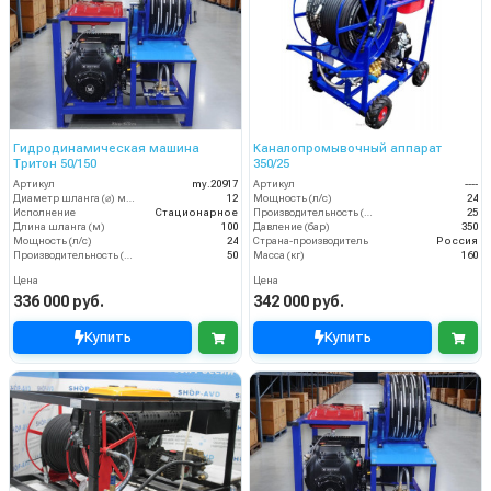
Гидродинамическая машина
Каналопромывочный аппарат
Тритон 50/150
350/25
Артикул
my.20917
Артикул
----
Диаметр шланга (⌀) мм:
12
Мощность (л/с)
24
Исполнение
Стационарное
Производительность (л/мин)
25
Длина шланга (м)
100
Давление (бар)
350
Мощность (л/с)
24
Страна-производитель
Россия
Производительность (л/мин)
50
Масса (кг)
160
Цена
Цена
336 000 руб.
342 000 руб.
Купить
Купить