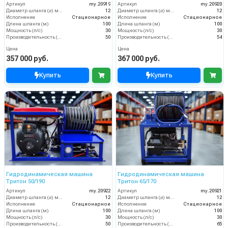
Артикул
my.20919
Артикул
my.20920
Диаметр шланга (⌀) мм:
12
Диаметр шланга (⌀) мм:
12
Исполнение
Стационарное
Исполнение
Стационарное
Длина шланга (м)
100
Длина шланга (м)
100
Мощность (л/с)
30
Мощность (л/с)
30
Производительность (л/мин)
50
Производительность (л/мин)
54
Цена
Цена
357 000 руб.
367 000 руб.
Купить
Купить
Гидродинамическая машина
Гидродинамическая машина
Тритон 50/190
Тритон 65/170
Артикул
my.20922
Артикул
my.20921
Диаметр шланга (⌀) мм:
12
Диаметр шланга (⌀) мм:
12
Исполнение
Стационарное
Исполнение
Стационарное
Длина шланга (м)
100
Длина шланга (м)
100
Мощность (л/с)
30
Мощность (л/с)
30
Производительность (л/мин)
50
Производительность (л/мин)
65