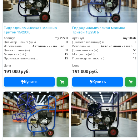
Гидродинамическая машина
Гидродинамическая машина
Тритон 15/280 Б
Тритон 18/250 Б
Артикул
my.20938
Артикул
my.20944
Диаметр шланга (⌀) мм:
8
Диаметр шланга (⌀) мм:
8
Исполнение
Автономный на шасси
Исполнение
Автономный на шасси
Длина шланга (м)
50
Длина шланга (м)
50
Мощность (л/с)
15
Мощность (л/с)
15
Производительность (л/мин)
15
Производительность (л/мин)
18
Цена
Цена
191 000 руб.
191 000 руб.
Купить
Купить