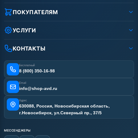
О компании
Реквизиты ООО «Шоп АВД»
ПОКУПАТЕЛЯМ
Защита данных клиента
Как заказать?
Условия соглашения
Оплата
УСЛУГИ
Вакансии
Доставка
Ремонт АВД
Рассрочка
Гарантия
Сертификаты
КОНТАКТЫ
Статьи
Лизинг
Наши работы
Получить скидку
Отзывы наших клиентов
Бесплатный
Карта сайта
8 (800) 350-16-98
Email
info@shop-avd.ru
Адрес
630088, Россия, Новосибирская область,
г.Новосибирск, ул.Северный пр., 37/5
МЕССЕНДЖЕРЫ