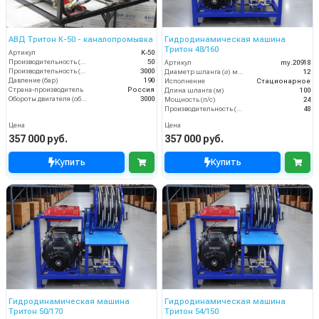
АВД Тритон К-50 - каналопромывка
Гидродинамическая машина
Тритон 48/160
Артикул
K-50
Производительность (л/мин)
50
Артикул
my.20918
Производительность (л/ч)
3000
Диаметр шланга (⌀) мм:
12
Давление (бар)
190
Исполнение
Стационарное
Страна-производитель
Россия
Длина шланга (м)
100
Обороты двигателя (об/мин)
3000
Мощность (л/с)
24
Производительность (л/мин)
48
Цена
Цена
357 000 руб.
357 000 руб.
Купить
Купить
Гидродинамическая машина
Гидродинамическая машина
Тритон 50/170
Тритон 54/150