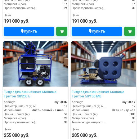
Длина шланга (м)
50
Длина шланга (м)
50
Мощность (л/с)
15
Мощность (л/с)
15
Производительность (л/мин)
26
Производительность (л/мин)
30
Цена
Цена
191 000 руб.
191 000 руб.
Купить
Купить
Гидродинамическая машина
Гидродинамическая машина
Тритон 30/200 Б
Тритон 50/150 МВ
Артикул
my.20942
Артикул
my.20914
Диаметр шланга (⌀) мм:
10
Диаметр шланга (⌀) мм:
12
Исполнение
Автономный на шасси
Исполнение
Стационарное
Длина шланга (м)
90
Длина шланга (м)
100
Мощность (л/с)
20
Мощность (л/с)
30
Производительность (л/мин)
30
Температура жидкости (°С) max
60
Цена
Цена
255 000 руб.
285 000 руб.