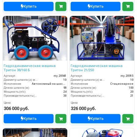
Купить
Купить
Гидродинамическая машина
Гидродинамическая машина
Тритон 38/160 Б
Тритон 21/250
Артикул
my.20941
Артикул
my.20915
Диаметр шланга (⌀) мм:
10
Диаметр шланга (⌀) мм:
10
Исполнение
Автономный на шасси
Исполнение
Стационарное
Длина шланга (м)
90
Длина шланга (м)
100
Мощность (л/с)
24
Мощность (л/с)
20
Производительность (л/мин)
38
Производительность (л/мин)
21
Цена
Цена
306 000 руб.
326 000 руб.
Купить
Купить