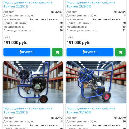
Гидродинамическая машина
Гидродинамическая машина
Тритон 20/250 Б
Тритон 21/240 Б
Артикул
my.20937
Артикул
my.20939
Диаметр шланга (⌀) мм:
8
Диаметр шланга (⌀) мм:
8
Исполнение
Автономный на шасси
Исполнение
Автономный на шасси
Длина шланга (м)
50
Длина шланга (м)
50
Мощность (л/с)
15
Мощность (л/с)
15
Производительность (л/мин)
20
Производительность (л/мин)
21
Цена
Цена
191 000 руб.
191 000 руб.
Купить
Купить
Гидродинамическая машина
Гидродинамическая машина
Тритон 26/200 Б
Тритон 30/160 Б
Артикул
my.20943
Артикул
my.20940
Диаметр шланга (⌀) мм:
8
Диаметр шланга (⌀) мм:
10
Исполнение
Автономный на шасси
Исполнение
Автономный на шасси