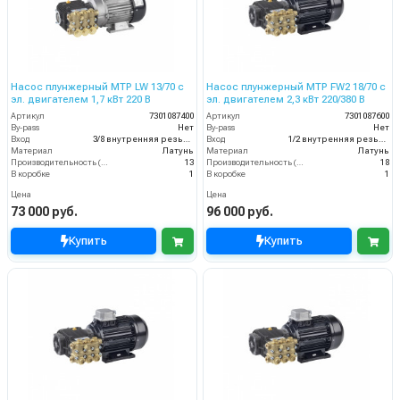
Насос плунжерный MTP LW 13/70 с
Насос плунжерный MTP FW2 18/70 с
эл. двигателем 1,7 кВт 220 В
эл. двигателем 2,3 кВт 220/380 В
Артикул
7301087400
Артикул
7301087600
By-pass
Нет
By-pass
Нет
Вход
3/8 внутренняя резьба
Вход
1/2 внутренняя резьба
Материал
Латунь
Материал
Латунь
Производительность (л/мин)
13
Производительность (л/мин)
18
В коробке
1
В коробке
1
Цена
Цена
73 000 руб.
96 000 руб.
Купить
Купить