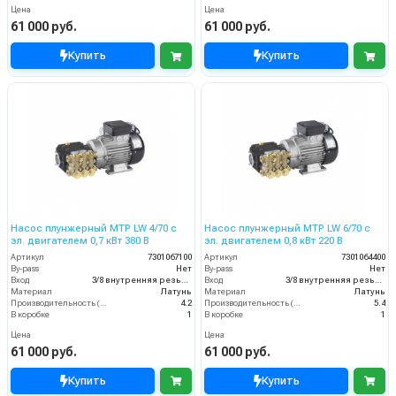
Цена
Цена
61 000 руб.
61 000 руб.
Купить
Купить
Насос плунжерный MTP LW 4/70 с
Насос плунжерный MTP LW 6/70 с
эл. двигателем 0,7 кВт 380 В
эл. двигателем 0,8 кВт 220 В
Артикул
7301067100
Артикул
7301064400
By-pass
Нет
By-pass
Нет
Вход
3/8 внутренняя резьба
Вход
3/8 внутренняя резьба
Материал
Латунь
Материал
Латунь
Производительность (л/мин)
4.2
Производительность (л/мин)
5.4
В коробке
1
В коробке
1
Цена
Цена
61 000 руб.
61 000 руб.
Купить
Купить