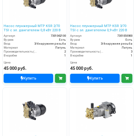
Насос плунжерный MTP KSR 2/70
Насос плунжерный MTP KSR 3/70
TSI с эл. двигателем 0,8 кВт 220 В
TSI с эл. двигателем 0,9 кВт 220 В
Артикул
7301062100
Артикул
7301050900
By-pass
Есть
By-pass
Есть
Вход
3/4 наружняя резьба
Вход
3/4 наружняя резьба
Материал
Латунь
Материал
Латунь
Производительность (л/мин)
2
Производительность (л/мин)
3
В коробке
1
В коробке
1
Цена
Цена
45 000 руб.
45 000 руб.
Купить
Купить