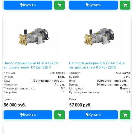
Купить
Купить
Насос плунжерный MTP AX 6/70 с
Насос плунжерный MTP AX 1/70 с
эл. двигателем 1,0 Квт 220 В
эл. двигателем 0,5 Квт 220 В
Артикул
7301050200
Артикул
7301044900
By-pass
Есть
By-pass
Есть
Вход
1/2 внутренняя резьба
Вход
1/2 внутренняя резьба
Материал
Латунь
Выход
3/8 внутренняя резьба
Производительность (л/мин)
5.4
Материал
Латунь
В коробке
1
Производительность (л/мин)
1.2
Цена
Цена
56 000 руб.
57 000 руб.
Купить
Купить