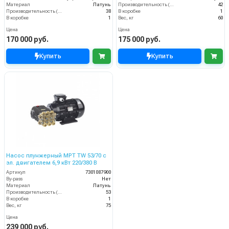
Материал
Латунь
Производительность (л/мин)
42
Производительность (л/мин)
38
В коробке
1
В коробке
1
Вес, кг
60
Цена
Цена
170 000 руб.
175 000 руб.
Купить
Купить
Насос плунжерный MPT TW 53/70 с
эл. двигателем 6,9 кВт 220/380 В
Артикул
7301087900
By-pass
Нет
Материал
Латунь
Производительность (л/мин)
53
В коробке
1
Вес, кг
75
Цена
239 000 руб.