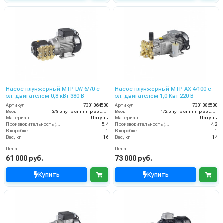
Насос плунжерный MTP LW 6/70 с
Насос плунжерный MTP AX 4/100 с
эл. двигателем 0,8 кВт 380 В
эл. двигателем 1,0 Квт 220 В
Артикул
7301064500
Артикул
7301086500
Вход
3/8 внутренняя резьба
Вход
1/2 внутренняя резьба
Материал
Латунь
Материал
Латунь
Производительность (л/мин)
5.4
Производительность (л/мин)
4.2
В коробке
1
В коробке
1
Вес, кг
16
Вес, кг
14
Цена
Цена
61 000 руб.
73 000 руб.
Купить
Купить