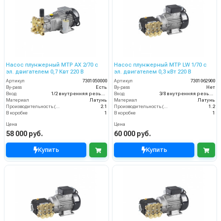
Насос плунжерный MTP AX 2/70 с
Насос плунжерный MTP LW 1/70 с
эл. двигателем 0,7 Квт 220 В
эл. двигателем 0,3 кВт 220 В
Артикул
7301050000
Артикул
7301062900
By-pass
Есть
By-pass
Нет
Вход
1/2 внутренняя резьба
Вход
3/8 внутренняя резьба
Материал
Латунь
Материал
Латунь
Производительность (л/мин)
2.1
Производительность (л/мин)
1.2
В коробке
1
В коробке
1
Цена
Цена
58 000 руб.
60 000 руб.
Купить
Купить