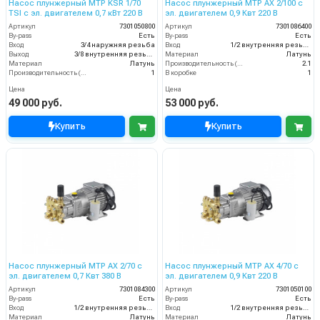
Насос плунжерный MTP KSR 1/70
Насос плунжерный MTP AX 2/100 с
TSI с эл. двигателем 0,7 кВт 220 В
эл. двигателем 0,9 Квт 220 В
Артикул
7301050800
Артикул
7301086400
By-pass
Есть
By-pass
Есть
Вход
3/4 наружняя резьба
Вход
1/2 внутренняя резьба
Выход
3/8 внутренняя резьба
Материал
Латунь
Материал
Латунь
Производительность (л/мин)
2.1
Производительность (л/мин)
1
В коробке
1
Цена
Цена
49 000 руб.
53 000 руб.
Купить
Купить
Насос плунжерный MTP AX 2/70 с
Насос плунжерный MTP AX 4/70 с
эл. двигателем 0,7 Квт 380 В
эл. двигателем 0,9 Квт 220 В
Артикул
7301084300
Артикул
7301050100
By-pass
Есть
By-pass
Есть
Вход
1/2 внутренняя резьба
Вход
1/2 внутренняя резьба
Материал
Латунь
Материал
Латунь