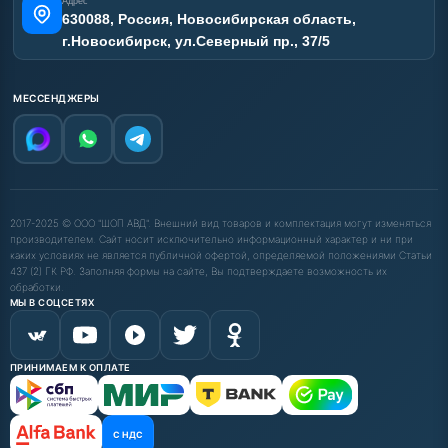
Адрес
630088, Россия, Новосибирская область,
г.Новосибирск, ул.Северный пр., 37/5
МЕССЕНДЖЕРЫ
2017-2025 © ООО "ШОП АВД". Внешний вид товаров и комплектация могут изменяться
производителем. Сайт носит исключительно информационный характер и ни при
каких условиях не является публичной офертой, определяемой положениями Статьи
437 (2) ГК РФ. Заполняя формы на сайте, Вы подтверждаете возможность их
обработки.
МЫ В СОЦСЕТЯХ
ПРИНИМАЕМ К ОПЛАТЕ
С НДС