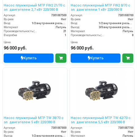
Насос плунжерный MTP FW2 21/70 с
Насос плунжерный MTP FW2 8/70 с
эл. двигателем 2,7 кВт 220/380 В
эл. двигателем 1 кВт 220/380 В
Артикул
7301087500
Артикул
7301093700
By-pass
Нет
By-pass
Нет
Вход
1/2 внутренняя резьба
Вход
1/2 внутренняя резьба
Материал
Латунь
Выход
3/8 внутренняя резьба
Производительность (л/мин)
21
Материал
Латунь
В коробке
1
Производительность (л/мин)
8
Цена
Цена
96 000 руб.
96 000 руб.
Купить
Купить
Насос плунжерный MTP TW 38/70 с
Насос плунжерный MTP TW 42/70 с
эл. двигателем 5 кВт 220/380 В
эл. двигателем 5,5 кВт 220/380 В
Артикул
7301087800
Артикул
7301087700
By-pass
Нет
By-pass
Нет
Выход
1/2 внутренняя резьба
Материал
Латунь