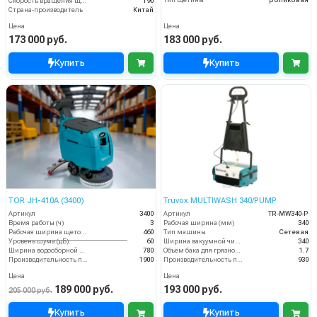
Скорость вращения щётки (об/мин)
190
Страна-производитель
Китай
Цена
Цена
173 000 руб.
183 000 руб.
Купить
Купить
TOR JH-410A (3400)
Truvox MULTIWASH 340/PUMP
Артикул
3400
Артикул
TR-MW340-P
Время работы (ч)
3
Рабочая ширина (мм)
340
Рабочая ширина щеток (мм)
460
Тип машины
Сетевая
Уровень шума (дБ)
60
Ширина вакуумной чистки (мм)
340
Ширина водосборной рейки
780
Объём бака для грязной воды (пыли) (л)
1.7
Производительность по площади (м2/ч)
1900
Производительность по площади (м2/ч)
930
Цена
Цена
189 000 руб.
193 000 руб.
205 000 руб.
Купить
Купить