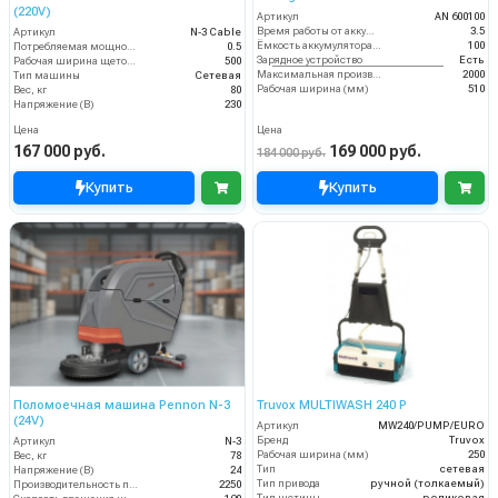
(220V)
Артикул
AN 600100
Время работы от аккумуляторов (ч)
3.5
Артикул
N-3 Cable
Ёмкость аккумулятора (Ач)
100
Потребляемая мощность (кВт)
0.5
Зарядное устройство
Есть
Рабочая ширина щеток (мм)
500
Максимальная производительность (кв.м/час)
2000
Тип машины
Сетевая
Рабочая ширина (мм)
510
Вес, кг
80
Напряжение (В)
230
Цена
Цена
167 000 руб.
169 000 руб.
184 000 руб.
Купить
Купить
Поломоечная машина Pennon N-3
Truvox MULTIWASH 240 P
(24V)
Артикул
MW240/PUMP/EURO
Бренд
Truvox
Артикул
N-3
Рабочая ширина (мм)
250
Вес, кг
78
Тип
сетевая
Напряжение (В)
24
Тип привода
ручной (толкаемый)
Производительность по площади (м2/ч)
2250
Тип щетины
роликовая