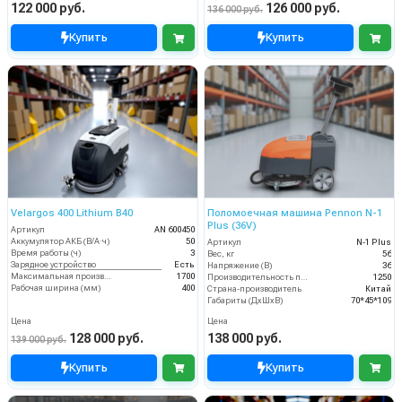
122 000 руб.
126 000 руб.
136 000 руб.
Купить
Купить
Velargos 400 Lithium B40
Поломоечная машина Pennon N-1
Plus (36V)
Артикул
AN 600450
Аккумулятор АКБ (В/А·ч)
50
Артикул
N-1 Plus
Время работы (ч)
3
Вес, кг
56
Зарядное устройство
Есть
Напряжение (В)
36
Максимальная производительность (кв.м/час)
1700
Производительность по площади (м2/ч)
1250
Рабочая ширина (мм)
400
Страна-производитель
Китай
Габариты (ДхШхВ)
70*45*109
Цена
Цена
128 000 руб.
138 000 руб.
139 000 руб.
Купить
Купить