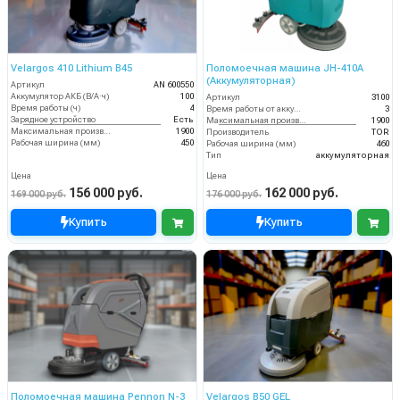
Velargos 410 Lithium B45
Поломоечная машина JH-410A
(Аккумуляторная)
Артикул
AN 600550
Аккумулятор АКБ (В/А·ч)
100
Артикул
3100
Время работы (ч)
4
Время работы от аккумуляторов (ч)
3
Зарядное устройство
Есть
Максимальная производительность (кв.м/час)
1900
Максимальная производительность (кв.м/час)
1900
Производитель
TOR
Рабочая ширина (мм)
450
Рабочая ширина (мм)
460
Тип
аккумуляторная
Цена
Цена
156 000 руб.
162 000 руб.
169 000 руб.
176 000 руб.
Купить
Купить
Поломоечная машина Pennon N-3
Velargos B50 GEL