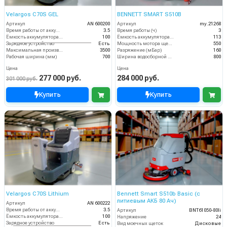
Velargos C70S GEL
BENNETT SMART S510B
Артикул
AN 600200
Артикул
my.21268
Время работы от аккумуляторов (ч)
3.5
Время работы (ч)
3
Ёмкость аккумулятора (Ач)
100
Ёмкость аккумулятора (Ач)
113
Зарядное устройство
Есть
Мощность мотора щеток
550
Максимальная производительность (кв.м/час)
3500
Разряжение (мБар)
160
Рабочая ширина (мм)
700
Ширина водосборной рейки
800
Цена
Цена
277 000 руб.
284 000 руб.
301 000 руб.
Купить
Купить
Velargos C70S Lithium
Bennett Smart S510b Basic (с
литиевым АКБ 80 Ач)
Артикул
AN 600222
Время работы от аккумуляторов (ч)
3.5
Артикул
BNT61050-80li
Ёмкость аккумулятора (Ач)
100
Напряжение
24
Зарядное устройство
Есть
Вид моечных щеток
Дисковые