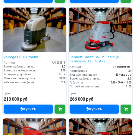
Velargos B50 Lithium
Bennett Smart S510b Basic (с
литиевым АКБ 60 Ач)
Артикул
AN 600111
Время работы от аккумуляторов (ч)
3.5
Артикул
BNT61050-50li
Ёмкость аккумулятора (Ач)
100
Напряжение
24
Зарядное устройство
Есть
Вид моечных щеток
Дисковые
Максимальная производительность (кв.м/час)
2000
Время работы от аккумуляторов (ч)
2.5
Рабочая ширина (мм)
510
Габариты
1320 × 540 × 1060
Потребляемая мощность (кВт)
1.05
Цена
Цена
213 000 руб.
266 000 руб.
Купить
Купить