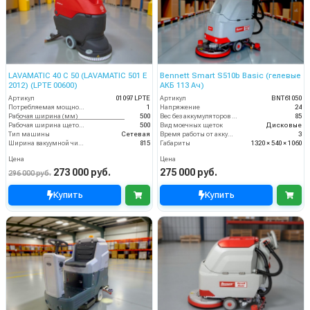
LAVAMATIC 40 C 50 (LAVAMATIC 501 E
Bennett Smart S510b Basic (гелевые
2012) (LPTE 00600)
АКБ 113 Ач)
Артикул
01097 LPTE
Артикул
BNT61050
Потребляемая мощность (кВт)
1
Напряжение
24
Рабочая ширина (мм)
500
Вес без аккумуляторов (кг)
85
Рабочая ширина щеток (мм)
500
Вид моечных щеток
Дисковые
Тип машины
Сетевая
Время работы от аккумуляторов (ч)
3
Ширина вакуумной чистки (мм)
815
Габариты
1320 × 540 × 1060
Цена
Цена
273 000 руб.
275 000 руб.
296 000 руб.
Купить
Купить