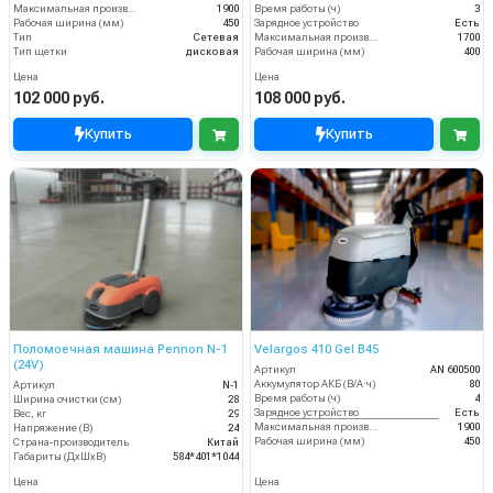
Максимальная производительность (кв.м/час)
1900
Время работы (ч)
3
Рабочая ширина (мм)
450
Зарядное устройство
Есть
Тип
Сетевая
Максимальная производительность (кв.м/час)
1700
Тип щетки
дисковая
Рабочая ширина (мм)
400
Цена
Цена
102 000 руб.
108 000 руб.
Купить
Купить
Поломоечная машина Pennon N-1
Velargos 410 Gel B45
(24V)
Артикул
AN 600500
Аккумулятор АКБ (В/А·ч)
80
Артикул
N-1
Время работы (ч)
4
Ширина очистки (см)
28
Зарядное устройство
Есть
Вес, кг
29
Максимальная производительность (кв.м/час)
1900
Напряжение (В)
24
Рабочая ширина (мм)
450
Страна-производитель
Китай
Габариты (ДхШхВ)
584*401*1044
Цена
Цена