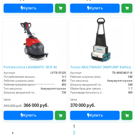
Купить
Купить
Portotecnica LAVAMATIC 30 B 45
Truvox MULTIWASH 340/PUMP Battery
Артикул
LPTB 01525
Артикул
TR-MW340-P-B
Потребляемая мощность (кВт)
0.9
Рабочая ширина (мм)
340
Рабочая ширина (мм)
450
Тип машины
Аккумуляторная
Рабочая ширина щеток (мм)
450
Ширина вакуумной чистки (мм)
340
Тип машины
Аккумуляторная
Объём бака для грязной воды (пыли) (л)
1.7
Ширина вакуумной чистки (мм)
730
Производительность по площади (м2/ч)
930
Цена
Цена
366 000 руб.
370 000 руб.
396 000 руб.
Купить
Купить
1
2