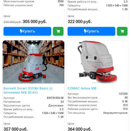
Максимальная производительность (кв.м/час)
3500
Время работы от аккумуляторов (ч)
2.5
Рабочая ширина (мм)
700
Габариты
1320 × 540 × 1060
Потребляемая мощность (кВт)
1.05
Цена
Цена
305 000 руб.
322 000 руб.
330 000 руб.
Купить
Купить
Bennett Smart S510bt Basic (с
COMAC Antea 50B
литиевым АКБ 60 Ач)
Артикул
107250
Вес без аккумуляторов (кг)
80
Артикул
BNT61050-60
Потребляемая мощность (кВт)
0.92
Напряжение
24
Рабочая ширина (мм)
510
Вид моечных щеток
Дисковые
Рабочая ширина щеток (мм)
510
Время работы от аккумуляторов (ч)
2.5
Тип машины
Аккумуляторная
Габариты
1320 × 540 × 1060
Потребляемая мощность (кВт)
1.05
Цена
Цена
357 000 руб.
364 000 руб.