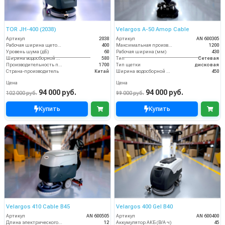
TOR JH-400 (2038)
Velargos A-50 Amop Cable
Артикул
2038
Артикул
AN 600305
Рабочая ширина щеток (мм)
400
Максимальная производительность (кв.м/час)
1200
Уровень шума (дБ)
60
Рабочая ширина (мм)
430
Ширина водосборной рейки
580
Тип
Сетевая
Производительность по площади (м2/ч)
1700
Тип щетки
дисковая
Страна-производитель
Китай
Ширина водосборной рейки
450
Цена
Цена
94 000 руб.
94 000 руб.
102 000 руб.
99 000 руб.
Купить
Купить
Velargos 410 Cable B45
Velargos 400 Gel B40
Артикул
AN 600505
Артикул
AN 600400
Длина электрического кабеля (м)
12
Аккумулятор АКБ (В/А·ч)
45