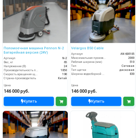
Поломоечная машина Pennon N-2
Velargos B50 Cable
Батарейная версия (24V)
Артикул
AN 600105
Максимальная производительность (кв.м/час)
2000
Артикул
N-2
Рабочая ширина (мм)
510
Вес, кг
65
Тип
Сетевая
Напряжение (В)
24
Тип щетки
дисковая
Производительность по площади (м2/ч)
1850
Ширина водосборной рейки
830
Скорость вращения щётки (об/мин)
190
Страна-производитель
Китай
Цена
Цена
146 000 руб.
146 000 руб.
Купить
Купить