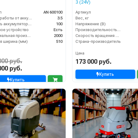
3 (24V)
л
AN 600100
Артикул
Время работы от аккумуляторов (ч)
3.5
Вес, кг
Ёмкость аккумулятора (Ач)
100
Напряжение (В)
ое устройство
Есть
Производительность по площади (м2/ч)
Максимальная производительность (кв.м/час)
2000
Скорость вращения щётки (об/мин)
я ширина (мм)
510
Страна-производитель
Цена
000 руб.
173 000 руб.
000 руб.
Купить
Купить