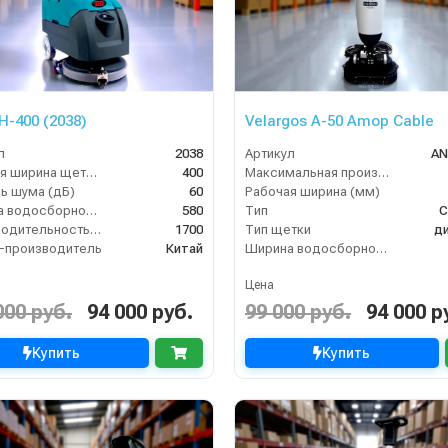
H-400 (2038)
Velargos A-50 Amop Cable
л
2038
Артикул
AN
Рабочая ширина щеток (мм)
400
Максимальная производительность (кв.м/час)
ь шума (дБ)
60
Рабочая ширина (мм)
Ширина водосборной рейки
580
Тип
С
Производительность по площади (м2/ч)
1700
Тип щетки
д
-производитель
Китай
Ширина водосборной рейки
Цена
000 руб.
94 000 руб.
99 000 руб.
94 000 р
Купить
Купить