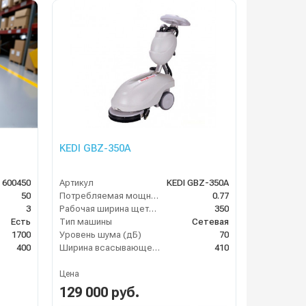
KEDI GBZ-350A
 600450
Артикул
KEDI GBZ-350A
50
Потребляемая мощность (кВт)
0.77
3
Рабочая ширина щеток (мм)
350
Есть
Тип машины
Сетевая
1700
Уровень шума (дБ)
70
400
Ширина всасывающей балки (мм)
410
Цена
129 000 руб.