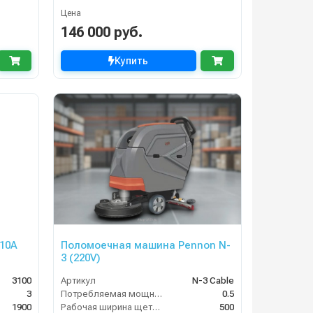
Цена
146 000 руб.
Купить
10A
Поломоечная машина Pennon N-
3 (220V)
3100
Артикул
N-3 Cable
3
Потребляемая мощность (кВт)
0.5
1900
Рабочая ширина щеток (мм)
500