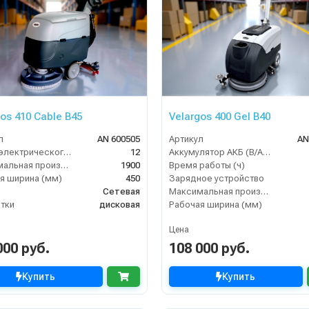
os 410 Cable B45
Velargos 400 Gel B40
л
AN 600505
Артикул
AN
Длина электрического кабеля (м)
12
Аккумулятор АКБ (В/А·ч)
Максимальная производительность (кв.м/час)
1900
Время работы (ч)
я ширина (мм)
450
Зарядное устройство
Сетевая
Максимальная производительность (кв.м/час)
тки
дисковая
Рабочая ширина (мм)
Цена
000 руб.
108 000 руб.
Купить
Купить