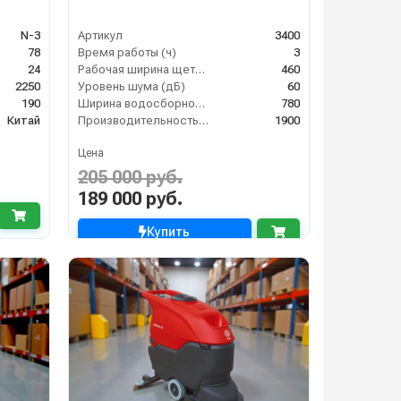
N-3
Артикул
3400
78
Время работы (ч)
3
24
Рабочая ширина щеток (мм)
460
2250
Уровень шума (дБ)
60
190
Ширина водосборной рейки
780
Китай
Производительность по площади (м2/ч)
1900
Цена
205 000 руб.
189 000 руб.
Купить