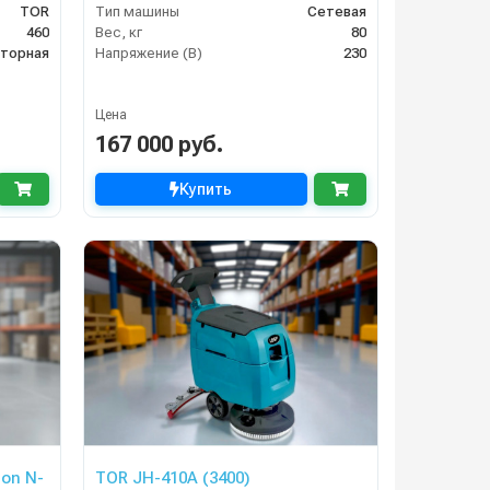
TOR
Тип машины
Сетевая
460
Вес, кг
80
яторная
Напряжение (В)
230
Цена
167 000 руб.
Купить
on N-
TOR JH-410A (3400)