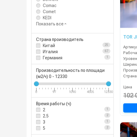
Comac
Comet
KEDI
Показать все
TOR J
Страна производитель
Китай
25
Артику
Италия
67
Германия
1
Уровен
Производительность по площади
Страна
(м2/ч)
0
-
12330
Цена
0
97
1090
4505
12330
102 
Время работы (ч)
2
1
2.5
2
3
1
5
2