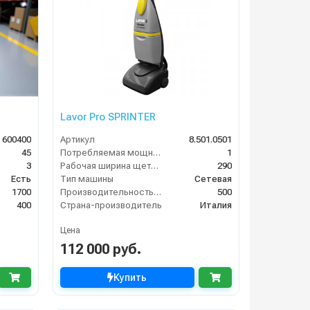
Lavor Pro SPRINTER
 600400
Артикул
8.501.0501
45
Потребляемая мощность (кВт)
1
3
Рабочая ширина щеток (мм)
290
Есть
Тип машины
Сетевая
1700
Производительность по площади (м2/ч)
500
400
Страна-производитель
Италия
Цена
112 000 руб.
Купить