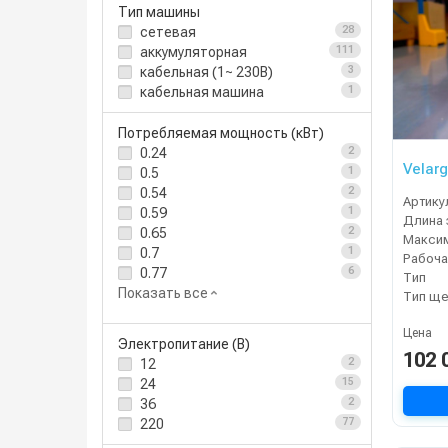
Тип машины
сетевая
28
аккумуляторная
111
кабельная (1~ 230В)
3
кабельная машина
1
Потребляемая мощность (кВт)
0.24
2
Velarg
0.5
1
0.54
2
Артику
0.59
1
0.65
2
0.7
1
Рабоча
0.77
6
Тип
Показать все
Тип ще
Цена
Электропитание (В)
102 
12
2
24
15
36
2
220
77