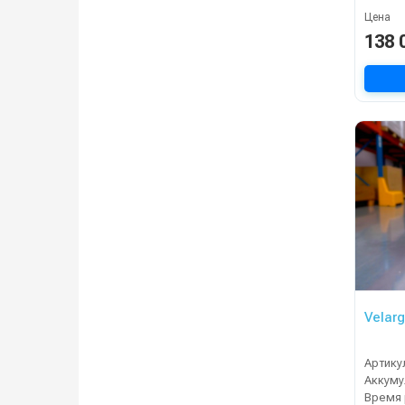
Цена
138 
Velarg
Артику
Время 