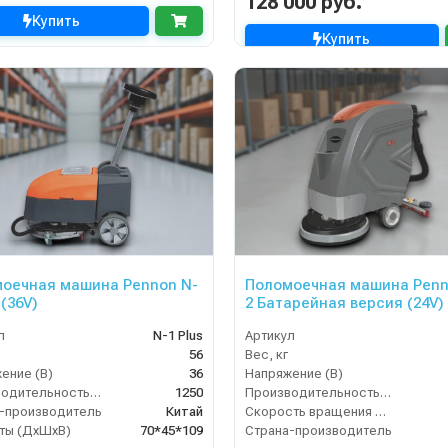
128 000 руб.
Купить
Купить
оечная машина Pennon N-
Поломоечная машина Penn
 (36V)
2 Батарейная версия (24V)
л
N-1 Plus
Артикул
56
Вес, кг
ение (В)
36
Напряжение (В)
Производительность по площади (м2/ч)
1250
Производительность по площади (м2/ч)
-производитель
Китай
Скорость вращения щётки (об/мин)
ты (ДхШхВ)
70*45*109
Страна-производитель