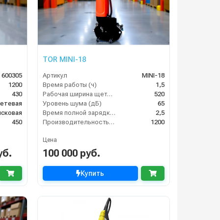
TOR MINI-18
 600305
Артикул
MINI-18
1200
Время работы (ч)
1,5
430
Рабочая ширина щеток (мм)
520
етевая
Уровень шума (дБ)
65
исковая
Время полной зарядки аккумулятора (ч)
2,5
450
Производительность по площади (м2/ч)
1200
Цена
уб.
100 000 руб.
Купить