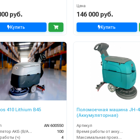
Цена
000 руб.
146 000 руб.
Купить
Купить
os 410 Lithium B45
Поломоечная машина JH-4
(Аккумуляторная)
л
AN 600550
Артикул
Аккумулятор АКБ (В/А·ч)
100
Время работы от аккумуляторов (ч)
работы (ч)
4
Максимальная производительность (кв.м/час)