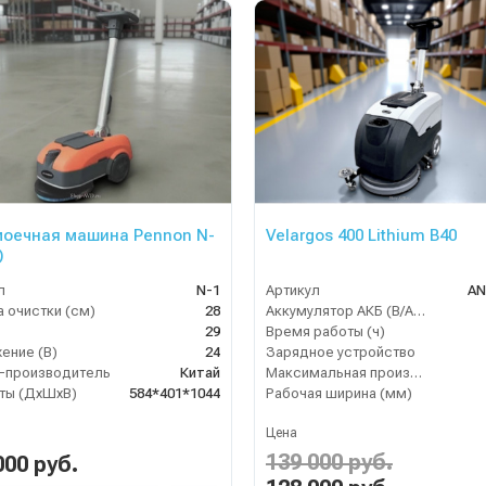
оечная машина Pennon N-
Velargos 400 Lithium B40
)
л
N-1
Артикул
AN
 очистки (см)
28
Аккумулятор АКБ (В/А·ч)
29
Время работы (ч)
ение (В)
24
Зарядное устройство
-производитель
Китай
Максимальная производительность (кв.м/час)
ты (ДхШхВ)
584*401*1044
Рабочая ширина (мм)
Цена
139 000 руб.
000 руб.