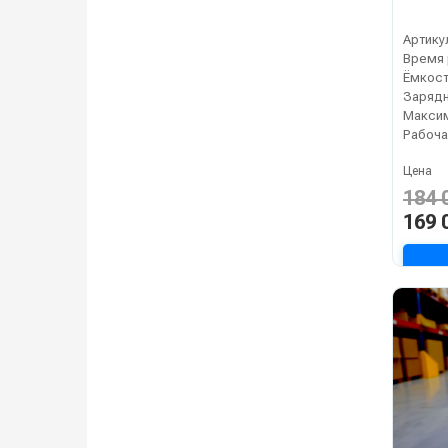
Артику
Зарядн
Рабоча
Цена
184 
169 