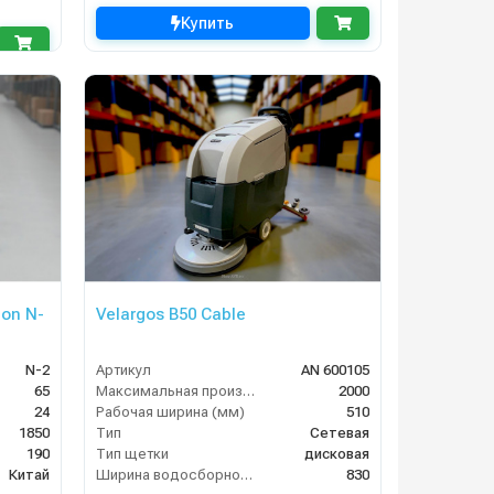
Купить
on N-
Velargos B50 Cable
N-2
Артикул
AN 600105
65
Максимальная производительность (кв.м/час)
2000
24
Рабочая ширина (мм)
510
1850
Тип
Сетевая
190
Тип щетки
дисковая
Китай
Ширина водосборной рейки
830