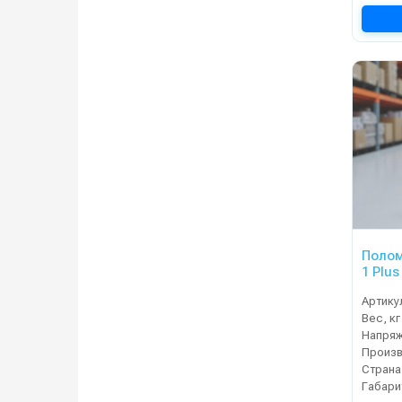
Полом
1 Plus
Артику
Вес, кг
Напряж
Страна
Габари