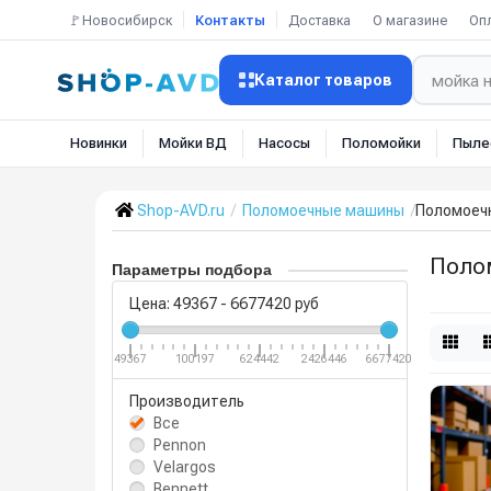
🚩Новосибирск
Контакты
Доставка
О магазине
Оп
Каталог товаров
Новинки
Мойки ВД
Насосы
Поломойки
Пыле
Shop-AVD.ru
Поломоечные машины
Поломоеч
Поло
Параметры подбора
Цена:
49367
-
6677420
руб
49367
100197
624442
2426446
6677420
Производитель
Все
Pennon
Velargos
Bennett