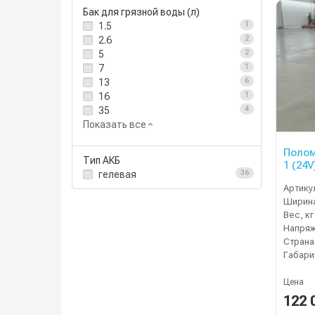
Бак для грязной воды (л)
1.5
1
2.6
2
5
2
7
1
13
6
16
1
35
4
Показать все
Полом
Тип АКБ
1 (24V
гелевая
36
Артику
Ширина
Вес, кг
Напряж
Страна
Габари
Цена
122 