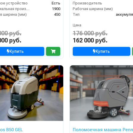
ое устройство
Есть
Производитель
Максимальная производительность (кв.м/час)
1900
Рабочая ширина (мм)
я ширина (мм)
450
Тип
аккумул
Цена
000 руб.
176 000 руб.
000 руб.
162 000 руб.
Купить
Купить
gos B50 GEL
Поломоечная машина Penn