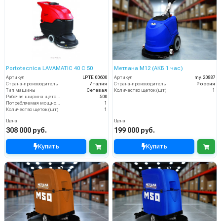
Portotecnica LAVAMATIC 40 C 50
Метлана М12 (АКБ 1 час)
Артикул
LPTE 00600
Артикул
my.20887
Страна-производитель
Италия
Страна-производитель
Россия
Тип машины
Сетевая
Количество щеток (шт)
1
Рабочая ширина щеток (мм)
500
Потребляемая мощность (кВт)
1
Количество щеток (шт)
1
Цена
Цена
308 000 руб.
199 000 руб.
Купить
Купить