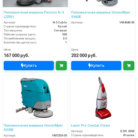
Поломоечная машина Pennon N-3
Поломоечная машина VinnerMyer
(220V)
S460E
Артикул
N-3 Cable
Артикул
VM4640-00
Страна-производитель
Китай
Тип машины
Сетевая
Рабочая ширина щеток (мм)
500
Потребляемая мощность (кВт)
0.5
Количество щеток (шт)
1
Цена
Цена
167 000 руб.
202 000 руб.
Купить
Купить
Поломоечная машина VinnerMyer
Lavor Pro Crystal Clean
S530E
Артикул
8.501.0508
Страна-производитель
Италия
Артикул
VM5350-00