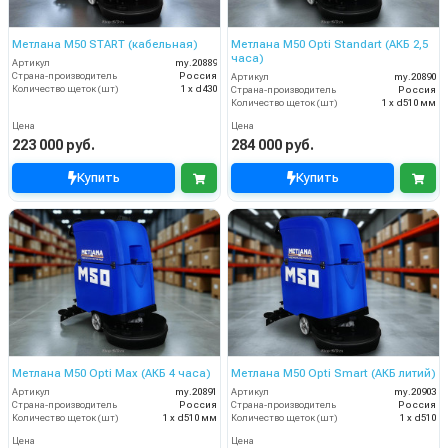
Метлана М50 START (кабельная)
Метлана М50 Opti Standart (АКБ 2,5
часа)
Артикул
my.20889
Страна-производитель
Россия
Артикул
my.20890
Количество щеток (шт)
1 х d430
Страна-производитель
Россия
Количество щеток (шт)
1 х d510 мм
Цена
Цена
223 000 руб.
284 000 руб.
Купить
Купить
Метлана М50 Opti Max (АКБ 4 часа)
Метлана М50 Opti Smart (АКБ литий)
Артикул
my.20891
Артикул
my.20903
Страна-производитель
Россия
Страна-производитель
Россия
Количество щеток (шт)
1 х d510 мм
Количество щеток (шт)
1 х d510
Цена
Цена