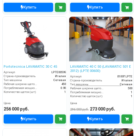
Купить
Купить
Portotecnica LAVAMATIC 30 С 45
LAVAMATIC 40 C 50 (LAVAMATIC 501 E
2012) (LPTE 00600)
Артикул
LPTE00599
Страна-производитель
Италия
Артикул
01097 LPTE
Тип машины
Сетевая
Страна-производитель
Италия
Рабочая ширина щеток (мм)
450
Тип машины
Сетевая
Потребляемая мощность (кВт)
0.95
Рабочая ширина щеток (мм)
500
Количество щеток (шт)
1
Потребляемая мощность (кВт)
1
Количество щеток (шт)
1
Цена
Цена
256 000 руб.
273 000 руб.
296 000 руб.
Купить
Купить