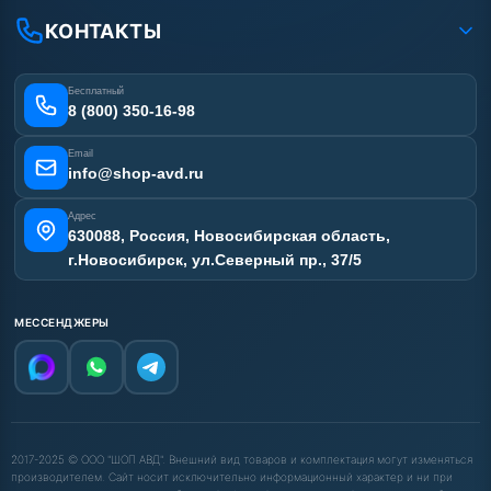
Рассрочка
Гарантия
Сертификаты
КОНТАКТЫ
Статьи
Лизинг
Наши работы
Получить скидку
Отзывы наших клиентов
Бесплатный
Карта сайта
8 (800) 350-16-98
Email
info@shop-avd.ru
Адрес
630088, Россия, Новосибирская область,
г.Новосибирск, ул.Северный пр., 37/5
МЕССЕНДЖЕРЫ
2017-2025 © ООО "ШОП АВД". Внешний вид товаров и комплектация могут изменяться
производителем. Сайт носит исключительно информационный характер и ни при