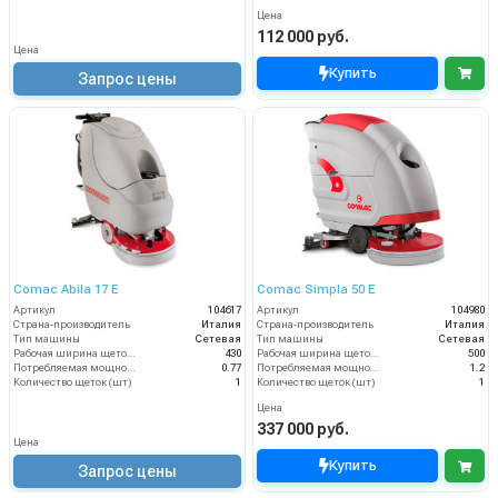
Цена
112 000 руб.
Цена
Купить
Запрос цены
Comac Abila 17 E
Comac Simpla 50 E
Артикул
104617
Артикул
104980
Страна-производитель
Италия
Страна-производитель
Италия
Тип машины
Сетевая
Тип машины
Сетевая
Рабочая ширина щеток (мм)
430
Рабочая ширина щеток (мм)
500
Потребляемая мощность (кВт)
0.77
Потребляемая мощность (кВт)
1.2
Количество щеток (шт)
1
Количество щеток (шт)
1
Цена
337 000 руб.
Цена
Купить
Запрос цены