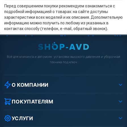
Перед совершением покупки рекомендуем ознакомиться с
подробной информацией о товарах: на сайте доступны
характеристики всех моделей и их описания. Дополнительную
информацию можно получить по любому из указанных в
контактах способу (телефон, e-mail, обратный звонок).
Всё для клининга и автомоек: установки высокого давления и уборочная
техника под ключ.
О КОМПАНИИ
О компании
Реквизиты ООО «Шоп АВД»
ПОКУПАТЕЛЯМ
Защита данных клиента
Как заказать?
Условия соглашения
Оплата
УСЛУГИ
Вакансии
Доставка
Ремонт АВД