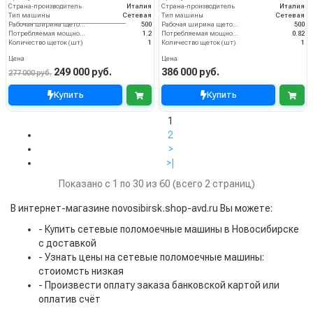
Страна-производитель
Италия
Страна-производитель
Италия
Тип машины
Сетевая
Тип машины
Сетевая
Рабочая ширина щеток (мм)
500
Рабочая ширина щеток (мм)
500
Потребляемая мощность (кВт)
1.2
Потребляемая мощность (кВт)
0.82
Количество щеток (шт)
1
Количество щеток (шт)
1
Цена
Цена
249 000 руб.
386 000 руб.
277 000 руб.
Купить
Купить
1
2
>
>|
Показано с 1 по 30 из 60 (всего 2 страниц)
В интернет-магазине novosibirsk.shop-avd.ru Вы можете:
- Купить сетевые поломоечные машины в Новосибирске
с доставкой
- Узнать цены на сетевые поломоечные машины:
стоиомсть низкая
- Произвести оплату заказа банковской картой или
оплатив счёт