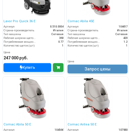
Lavor Pro Quick 36 E
Comac Abila 45E
Артикул
8.518.0004
Артикул
104617
Страна-производитель
Италия
Страна-производитель
Италия
Тип машины
Сетевая
Тип машины
Сетевая
Рабочая ширина щеток (мм)
360
Рабочая ширина щеток (мм)
420
Потребляемая мощность (кВт)
0.77
Потребляемая мощность (кВт)
1.2
Количество щеток (шт)
1
Количество щеток (шт)
1
Цена
247 000 руб.
Цена
Купить
Запрос цены
Comac Abila 50 E
Comac Antea 50 E
Артикул
104566
Артикул
107980