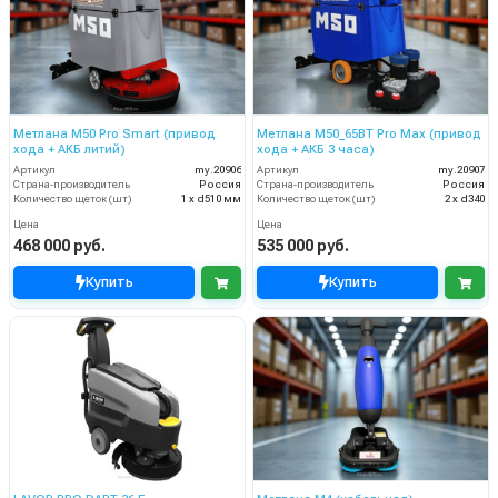
Метлана М50 Pro Smart (привод
Метлана М50_65BT Pro Max (привод
хода + АКБ литий)
хода + АКБ 3 часа)
Артикул
my.20906
Артикул
my.20907
Страна-производитель
Россия
Страна-производитель
Россия
Количество щеток (шт)
1 х d510 мм
Количество щеток (шт)
2 х d340
Цена
Цена
468 000 руб.
535 000 руб.
Купить
Купить