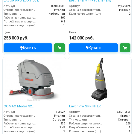
LAVOR PRO DART 36 E
Метлана М4 (кабельная)
Артикул
8.581.0001
Артикул
my.20875
Страна-производитель
Италия
Страна-производитель
Россия
Тип машины
Кабельная
Количество щеток (шт)
2
Рабочая ширина щеток (мм)
360
Потребляемая мощность (кВт)
0.3
Количество щеток (шт)
1
Цена
Цена
258 000 руб.
142 000 руб.
Купить
Купить
COMAC Media 32E
Lavor Pro SPRINTER
Артикул
100027
Артикул
8.501.0501
Страна-производитель
Италия
Страна-производитель
Италия
Тип машины
Сетевая
Тип машины
Сетевая
Рабочая ширина щеток (мм)
830
Рабочая ширина щеток (мм)
290
Потребляемая мощность (кВт)
2.42
Потребляемая мощность (кВт)
1
Количество щеток (шт)
2
Количество щеток (шт)
1