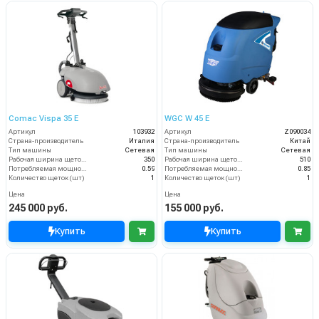
Comac Vispa 35 Е
WGC W 45 E
Артикул
103932
Артикул
Z090034
Страна-производитель
Италия
Страна-производитель
Китай
Тип машины
Сетевая
Тип машины
Сетевая
Рабочая ширина щеток (мм)
350
Рабочая ширина щеток (мм)
510
Потребляемая мощность (кВт)
0.59
Потребляемая мощность (кВт)
0.85
Количество щеток (шт)
1
Количество щеток (шт)
1
Цена
Цена
245 000 руб.
155 000 руб.
Купить
Купить