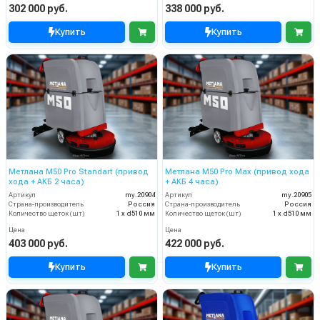
302 000 руб.
338 000 руб.
Купить
Купить
Метлана М50 Pro Standart (привод
Метлана M50 Pro Max (привод хода
хода + АКБ 2 часа)
+ АКБ 4 часа)
Артикул
my.20904
Артикул
my.20905
Страна-производитель
Россия
Страна-производитель
Россия
Количество щеток (шт)
1 х d510 мм
Количество щеток (шт)
1 х d510 мм
Цена
Цена
403 000 руб.
422 000 руб.
Купить
Купить