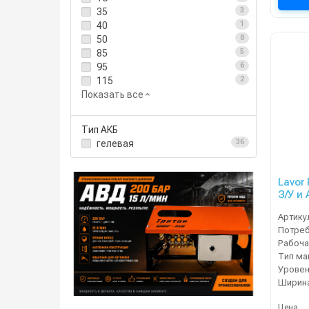
35
3
40
1
50
8
85
5
95
6
115
2
Показать все
Тип АКБ
гелевая
36
Lavor
З/У и 
Артику
Тип м
Уровен
Цена