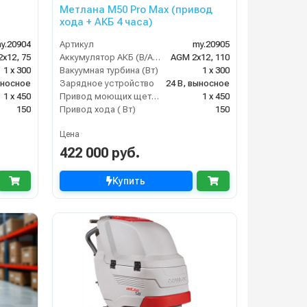
Метлана M50 Pro Max (привод
хода + АКБ 4 часа)
y.20904
Артикул
my.20905
х12, 75
Аккумулятор АКБ (В/А·ч)
AGM 2х12, 110
1 х 300
Вакуумная турбина (Вт)
1 х 300
ыносное
Зарядное устройство
24 В, выносное
1 х 450
Привод моющих щеток (Вт)
1 х 450
150
Привод хода ( Вт)
150
Цена
422 000 руб.
Купить