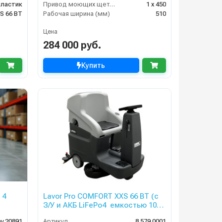
пластик
Привод моющих щеток (Вт)
1 х 450
S 66 BT
Рабочая ширина (мм)
510
Цена
284 000 руб.
Купить
 4
Lavor Pro COMFORT XXS 66 BT (с
З/У и АКБ LiFePo4 емкостью 100
Ah)
y.20891
Артикул
8.579.0001