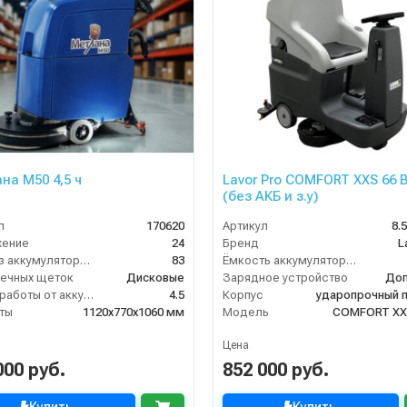
на M50 4,5 ч
Lavor Pro COMFORT XXS 66 
(без АКБ и з.у)
л
170620
Артикул
8.
жение
24
Бренд
L
Вес без аккумуляторов (кг)
83
Ёмкость аккумулятора (Ач)
ечных щеток
Дисковые
Зарядное устройство
Доп
Время работы от аккумуляторов (ч)
4.5
Корпус
ударопрочный 
ты
1120х770х1060 мм
Модель
COMFORT XX
Цена
000 руб.
852 000 руб.