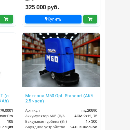
325 000 руб.
Купить
T (с
Метлана М50 Opti Standart (АКБ
 Ah)
2,5 часа)
579.0001
Артикул
my.20890
avor Pro
Аккумулятор АКБ (В/А·ч)
AGM 2х12, 75
105
Вакуумная турбина (Вт)
1 х 300
. опция
Зарядное устройство
24 В, выносное