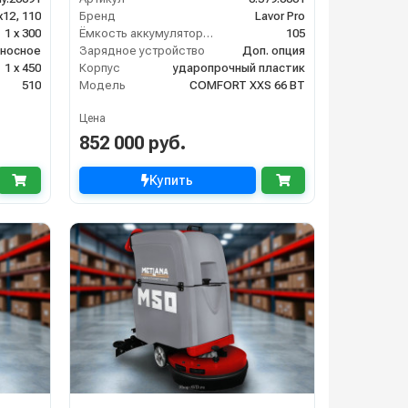
12, 110
Бренд
Lavor Pro
1 х 300
Ёмкость аккумулятора (Ач)
105
ыносное
Зарядное устройство
Доп. опция
1 х 450
Корпус
ударопрочный пластик
510
Модель
COMFORT XXS 66 BT
Цена
852 000 руб.
Купить