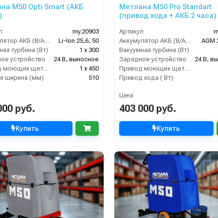
на М50 Opti Smart (АКБ
Метлана М50 Pro Standart
)
(привод хода + АКБ 2 часа)
л
my.20903
Артикул
m
Аккумулятор АКБ (В/А·ч)
Li-Ion 25,6, 50
Аккумулятор АКБ (В/А·ч)
AGM 2
ная турбина (Вт)
1 х 300
Вакуумная турбина (Вт)
ое устройство
24 В, выносное
Зарядное устройство
24 В, в
Привод моющих щеток (Вт)
1 х 450
Привод моющих щеток (Вт)
я ширина (мм)
510
Привод хода ( Вт)
Цена
000 руб.
403 000 руб.
Купить
Купить