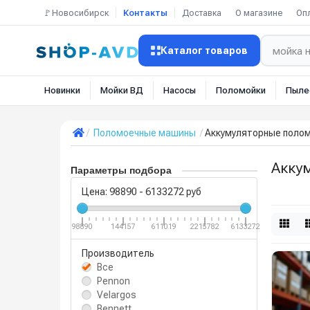
🚩Новосибирск
Контакты
Доставка
О магазине
Оп
Каталог товаров
Новинки
Мойки ВД
Насосы
Поломойки
Пыле
Поломоечные машины
Аккумуляторные поло
Акку
Параметры подбора
Цена:
98890
-
6133272
руб
98890
144157
611019
2215782
6133272
Производитель
Все
Pennon
Velargos
Bennett