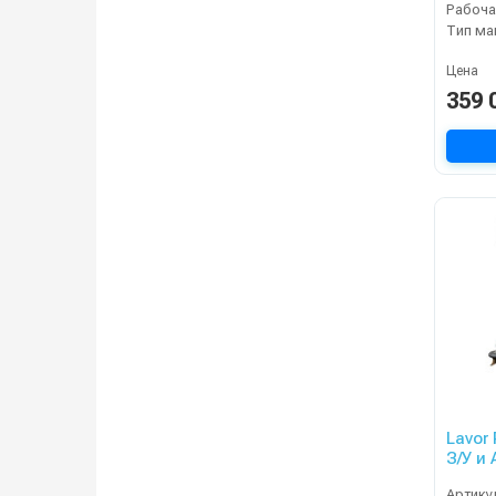
Тип м
Цена
359 
Lavor
З/У и
Артику