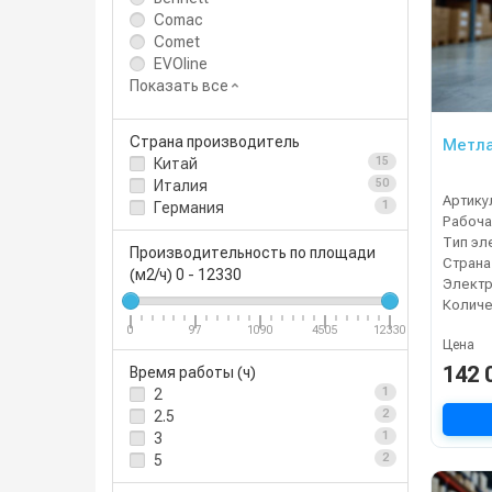
Comac
Comet
EVOline
Показать все
Страна производитель
Метла
Китай
15
Италия
50
Артику
Германия
1
Рабоча
Тип эл
Производительность по площади
Страна
(м2/ч)
0
-
12330
Электр
0
97
1090
4505
12330
Цена
142 
Время работы (ч)
2
1
2.5
2
3
1
5
2