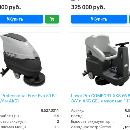
000 руб.
325 000 руб.
Купить
Купить
Professional Free Evo 50 BT
Lavor Pro COMFORT XXS 66 B
/У и АКБ)
З/У и АКБ GEL емкостью 113
л
8.527.0011
Артикул
8.
работы (ч)
2.5
Бренд
L
Количество аккумуляторов (шт)
2
Ёмкость аккумулятора (Ач)
Потребляемая мощность (кВт)
1.1
Зарядное устройство
Доп