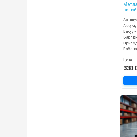
Метла
литий
Артику
Вакуум
Зарядн
Рабоча
Цена
338 