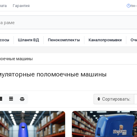
лата
Гарантия
пн–
сосы
Шланги ВД
Пенокомплекты
Каналопромывки
Оч
моечные машины
муляторные поломоечные машины
Сортировать: