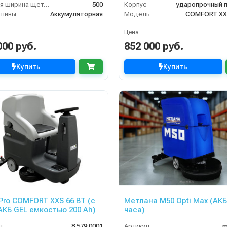
Рабочая ширина щеток (мм)
500
Корпус
ударопрочный 
ашины
Аккумуляторная
Модель
COMFORT XX
Цена
000 руб.
852 000 руб.
Купить
Купить
 Pro COMFORT XXS 66 BT (с
Метлана М50 Opti Max (АКБ
 АКБ GEL емкостью 200 Ah)
часа)
л
8.579.0001
Артикул
m