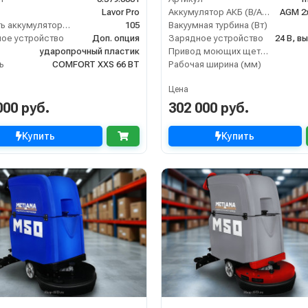
Lavor Pro
Аккумулятор АКБ (В/А·ч)
AGM 2х
Ёмкость аккумулятора (Ач)
105
Вакуумная турбина (Вт)
ое устройство
Доп. опция
Зарядное устройство
24 В, в
ударопрочный пластик
Привод моющих щеток (Вт)
ь
COMFORT XXS 66 BT
Рабочая ширина (мм)
Цена
000 руб.
302 000 руб.
Купить
Купить