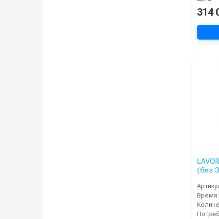
314 
LAVOR 
(без З
Артику
Время 