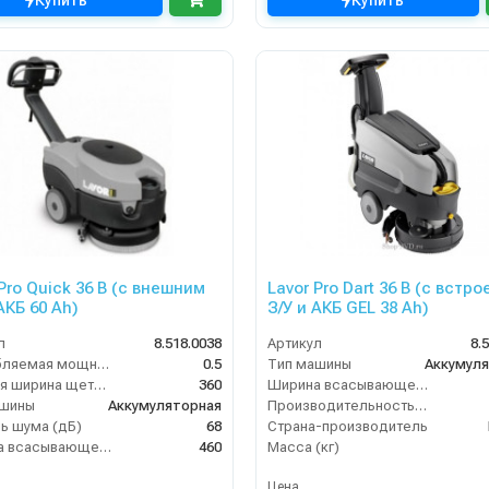
Купить
Купить
 Pro Quick 36 B (с внешним
Lavor Pro Dart 36 B (с встр
АКБ 60 Ah)
З/У и АКБ GEL 38 Ah)
л
8.518.0038
Артикул
8.
Потребляемая мощность (кВт)
0.5
Тип машины
Аккумул
Рабочая ширина щеток (мм)
360
Ширина всасывающей балки (мм)
ашины
Аккумуляторная
Производительность по площади (м2/ч)
ь шума (дБ)
68
Страна-производитель
Ширина всасывающей балки (мм)
460
Масса (кг)
Цена