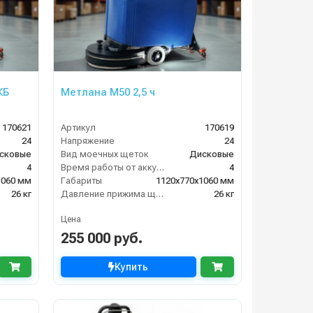
КБ
Метлана M50 2,5 ч
170621
Артикул
170619
24
Напряжение
24
сковые
Вид моечных щеток
Дисковые
4
Время работы от аккумуляторов (ч)
4
1060 мм
Габариты
1120х770х1060 мм
26 кг
Давление прижима щеток
26 кг
Цена
255 000 руб.
Купить