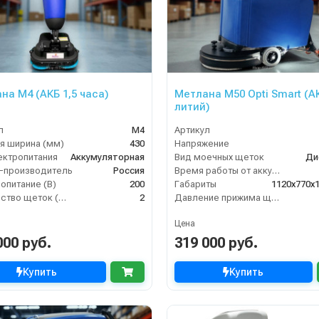
на М4 (АКБ 1,5 часа)
Метлана М50 Opti Smart (А
литий)
л
М4
Артикул
я ширина (мм)
430
Напряжение
ектропитания
Аккумуляторная
Вид моечных щеток
Ди
-производитель
Россия
Время работы от аккумуляторов (ч)
опитание (В)
200
Габариты
1120х770х
Количество щеток (шт)
2
Давление прижима щеток
Цена
000 руб.
319 000 руб.
Купить
Купить