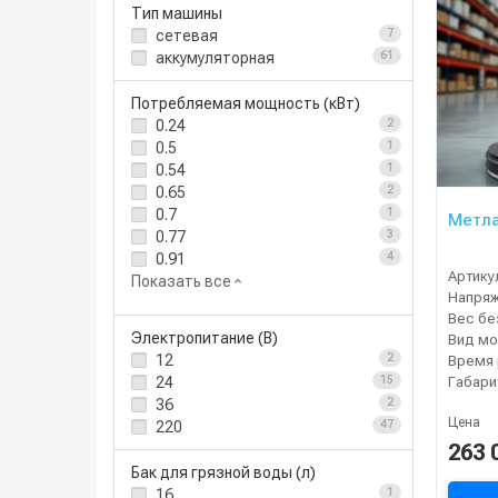
Тип машины
сетевая
7
аккумуляторная
61
Потребляемая мощность (кВт)
0.24
2
0.5
1
0.54
1
0.65
2
0.7
1
Метла
0.77
3
0.91
4
Артику
Показать все
Напря
Электропитание (В)
Вид мо
12
2
Габари
24
15
36
2
Цена
220
47
263 
Бак для грязной воды (л)
16
1