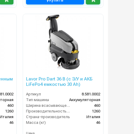
Купить
оенным
Lavor Pro Dart 36 B (с З/У и АКБ
LiFePo4 емкостью 30 Ah)
581.0002
Артикул
8.581.0002
яторная
Тип машины
Аккумуляторная
460
Ширина всасывающей балки (мм)
460
1260
Производительность по площади (м2/ч)
1260
Италия
Страна-производитель
Италия
46
Масса (кг)
46
Цена