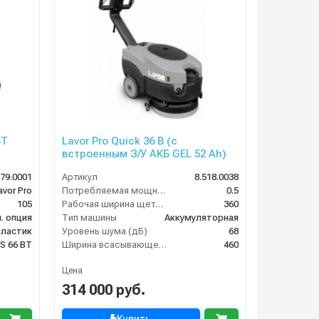
BT
Lavor Pro Quick 36 B (с
встроенным З/У АКБ GEL 52 Ah)
579.0001
Артикул
8.518.0038
avor Pro
Потребляемая мощность (кВт)
0.5
105
Рабочая ширина щеток (мм)
360
. опция
Тип машины
Аккумуляторная
пластик
Уровень шума (дБ)
68
S 66 BT
Ширина всасывающей балки (мм)
460
Цена
314 000 руб.