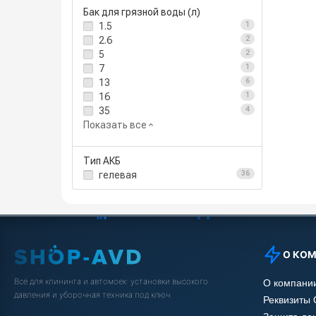
Бак для грязной воды (л)
1.5
1
2.6
2
5
2
7
1
13
6
16
1
35
4
Показать все
Тип АКБ
гелевая
36
О КО
Всё для клининга и автомоек: установки высокого
О компани
давления и уборочная техника под ключ.
Реквизиты