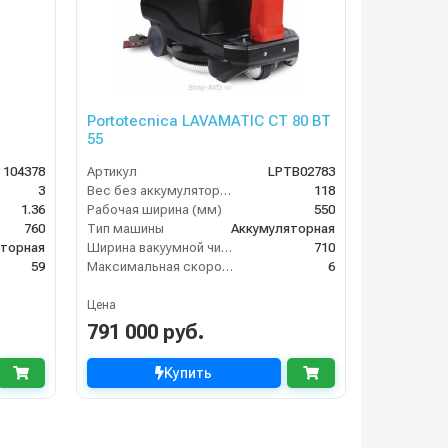
Portotecnica LAVAMATIC CT 80 BT
55
104378
Артикул
LPTB02783
3
Вес без аккумуляторов (кг)
118
1.36
Рабочая ширина (мм)
550
760
Тип машины
Аккумуляторная
яторная
Ширина вакуумной чистки (мм)
710
59
Максимальная скорость движения (км/ч)
6
Цена
791 000 руб.
Купить