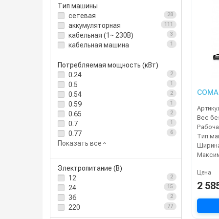
Тип машины
сетевая
28
аккумуляторная
111
кабельная (1~ 230В)
3
кабельная машина
1
Потребляемая мощность (кВт)
0.24
2
0.5
1
COMAC
0.54
2
0.59
1
Артику
0.65
2
0.7
1
Рабоча
0.77
6
Тип м
Показать все
Электропитание (В)
Цена
12
2
2 58
24
15
36
2
220
77