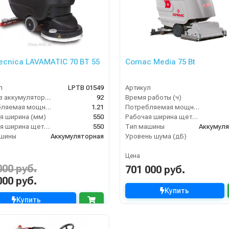
tecnica LAVAMATIC 70 BT 55
Comac Media 75 Bt
л
LPTB 01549
Артикул
Вес без аккумуляторов (кг)
92
Время работы (ч)
Потребляемая мощность (кВт)
1.21
Потребляемая мощность (кВт)
я ширина (мм)
550
Рабочая ширина щеток (мм)
Рабочая ширина щеток (мм)
550
Тип машины
Аккумул
ашины
Аккумуляторная
Уровень шума (дБ)
Цена
000 руб.
701 000 руб.
000 руб.
Купить
Купить