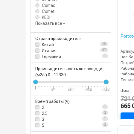
Comac
Comet
KEDI
Показать все
Porto
Страна производитель
Китай
25
Италия
67
Артику
Германия
1
Рабоча
Производительность по площади
(м2/ч)
0
-
12330
Тип м
0
97
1090
4505
12330
Цена
721 
Время работы (ч)
665 
2
1
2.5
2
3
1
5
2