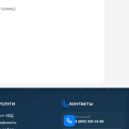
 страниц)
УСЛУГИ
КОНТАКТЫ
нт АВД
Бесплатный
8 (800) 350-16-98
тификаты