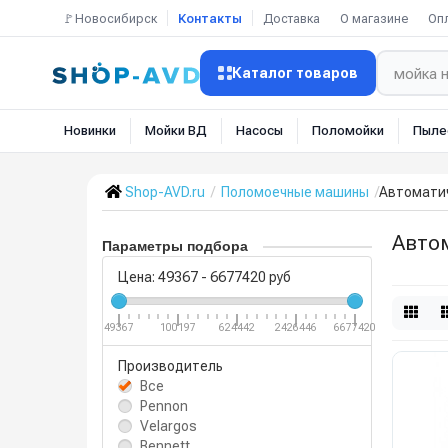
🚩Новосибирск
Контакты
Доставка
О магазине
Оп
Каталог товаров
Новинки
Мойки ВД
Насосы
Поломойки
Пыле
Shop-AVD.ru
Поломоечные машины
Автомати
Авто
Параметры подбора
Цена:
49367
-
6677420
руб
49367
100197
624442
2426446
6677420
Производитель
Все
Pennon
Velargos
Bennett