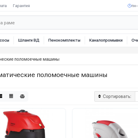
лата
Гарантия
пн–
сосы
Шланги ВД
Пенокомплекты
Каналопромывки
Оч
ческие поломоечные машины
матические поломоечные машины
Сортировать: