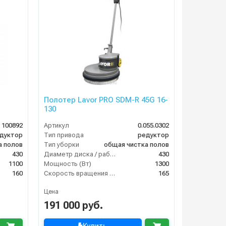
Полотер Lavor PRO SDM-R 45G 16-
130
100892
Артикул
0.055.0302
дуктор
Тип привода
редуктор
а полов
Тип уборки
общая чистка полов
430
Диаметр диска / рабочая ширина (мм)
430
1100
Мощность (Вт)
1300
160
Скорость вращения щётки (об/мин)
165
Цена
191 000 руб.