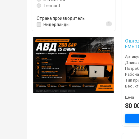
Tennant
Страна производитель
Нидерланды
1
Однод
FME 1
Артику
Тип пр
Вес, кг
Цена
80 0