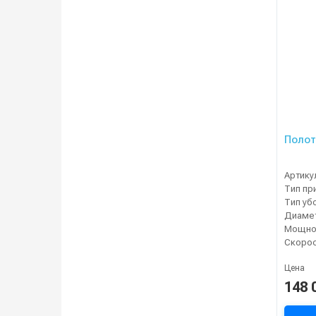
Полот
Артику
Тип пр
Тип уб
Мощнос
Цена
148 