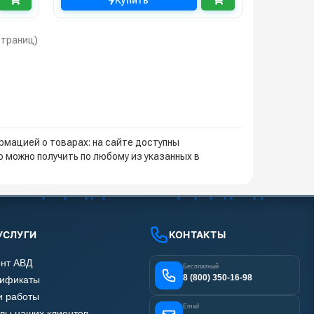
Купить
 страниц)
мацией о товарах: на сайте доступны
 можно получить по любому из указанных в
УСЛУГИ
КОНТАКТЫ
нт АВД
Бесплатный
8 (800) 350-16-98
тификаты
 работы
Email
вы наших клиентов