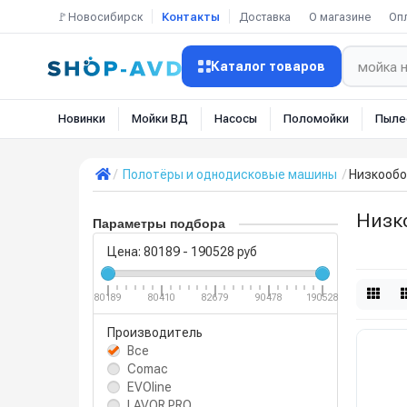
🚩Новосибирск
Контакты
Доставка
О магазине
Оп
Каталог товаров
Новинки
Мойки ВД
Насосы
Поломойки
Пыле
Полотёры и однодисковые машины
Низкообо
Низк
Параметры подбора
Цена:
80189
-
190528
руб
80189
80410
82679
90478
190528
Производитель
Все
Comac
EVOline
LAVOR PRO