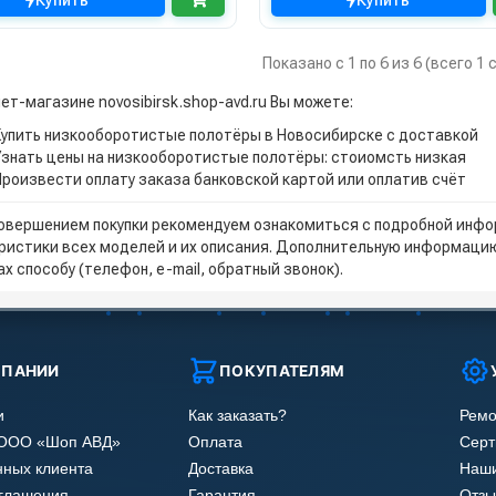
Купить
Купить
Показано с 1 по 6 из 6 (всего 1
ет-магазине novosibirsk.shop-avd.ru Вы можете:
Купить низкооборотистые полотёры в Новосибирске с доставкой
Узнать цены на низкооборотистые полотёры: стоиомсть низкая
Произвести оплату заказа банковской картой или оплатив счёт
овершением покупки рекомендуем ознакомиться с подробной инфор
ристики всех моделей и их описания. Дополнительную информацию
х способу (телефон, e-mail, обратный звонок).
МПАНИИ
ПОКУПАТЕЛЯМ
и
Как заказать?
Ремо
 ООО «Шоп АВД»
Оплата
Сер
нных клиента
Доставка
Наши
оглашения
Гарантия
Отзы