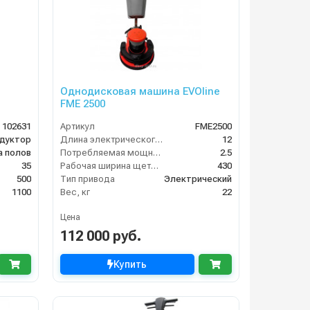
Однодисковая машина EVOline
FME 2500
102631
Артикул
FME2500
дуктор
Длина электрического кабеля (м)
12
а полов
Потребляемая мощность (кВт)
2.5
35
Рабочая ширина щетки, мм
430
500
Тип привода
Электрический
1100
Вес, кг
22
Цена
112 000 руб.
Купить