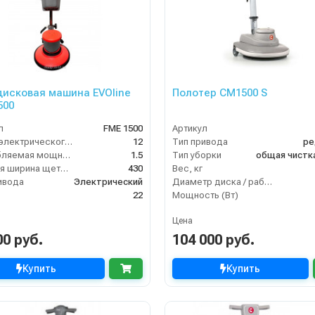
исковая машина EVOline
Полотер CM1500 S
500
л
FME 1500
Артикул
Длина электрического кабеля (м)
12
Тип привода
ре
Потребляемая мощность (кВт)
1.5
Тип уборки
общая чистк
Рабочая ширина щетки, мм
430
Вес, кг
ивода
Электрический
Диаметр диска / рабочая ширина (мм)
22
Мощность (Вт)
Цена
00 руб.
104 000 руб.
Купить
Купить