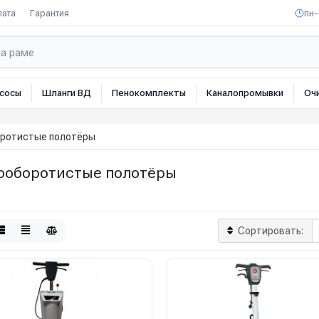
лата
Гарантия
пн–
сосы
Шланги ВД
Пенокомплекты
Каналопромывки
Оч
ротистые полотёры
ооборотистые полотёры
Сортировать: