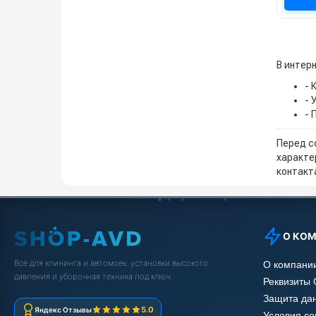
В интерн
- 
- 
- 
Перед с
характе
контакта
О КО
Всё для клининга и автомоек: установки высокого
О компани
давления и уборочная техника под ключ.
Реквизиты
Защита да
5.0
Яндекс Отзывы
Условия с