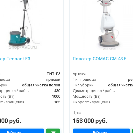
ер Tennant F3
Полотер COMAC CM 43 F
л
TNT-F3
Артикул
ивода
прямой
Тип привода
ре
орки
общая чистка полов
Тип уборки
общая чистк
Диаметр диска / рабочая ширина (мм)
430
Диаметр диска / рабочая ширина (мм)
ть (Вт)
1000
Мощность (Вт)
Скорость вращения щётки (об/мин)
165
Скорость вращения щётки (об/мин)
Цена
000 руб.
153 000 руб.