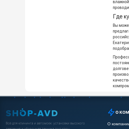
влажной
проводи
Где к
Вы мож
предлаг
российс
Екатери
подобра
Професс
постоян
долгове
произво
качест
компром
О КО
Всё для клининга и автомоек: установки высокого
О компани
давления и уборочная техника под ключ.