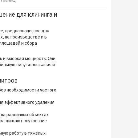
 страниц)
ние для клининга и
е, предназначенное для
х, на производстве и в
 площадей и сбора
ь и высокая мощность. Они
бильную силу всасывания и
литров
без необходимости частого
для эффективного удаления
на различных объектах.
 защищают внутренние
ную работу в тяжёлых