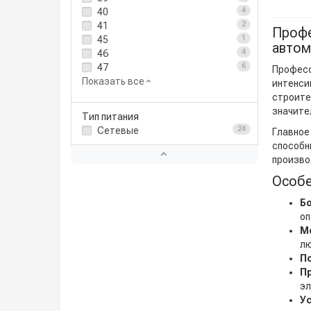
40
4
41
2
Профе
45
1
автом
46
4
47
6
Професс
Показать все
интенси
строите
значите
Тип питания
Сетевые
24
Главное
способн
произво
Особе
Б
оп
М
лю
П
П
эл
У