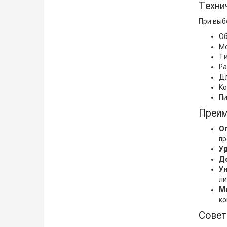
Техни
При выб
Об
Мо
Ти
Ра
Дл
Ко
Пи
Преим
О
пр
У
Д
У
ли
М
ко
Совет