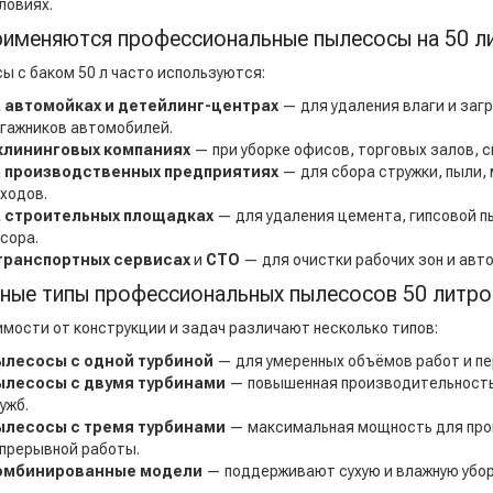
ловиях.
рименяются профессиональные пылесосы на 50 л
ы с баком 50 л часто используются:
а
автомойках и детейлинг-центрах
— для удаления влаги и загр
гажников автомобилей.
клининговых компаниях
— при уборке офисов, торговых залов, с
а
производственных предприятиях
— для сбора стружки, пыли,
ходов.
а
строительных площадках
— для удаления цемента, гипсовой п
сора.
транспортных сервисах
и
СТО
— для очистки рабочих зон и авт
ные типы профессиональных пылесосов 50 литро
имости от конструкции и задач различают несколько типов:
ылесосы с одной турбиной
— для умеренных объёмов работ и пе
ылесосы с двумя турбинами
— повышенная производительность 
ужб.
ылесосы с тремя турбинами
— максимальная мощность для про
прерывной работы.
омбинированные модели
— поддерживают сухую и влажную убор