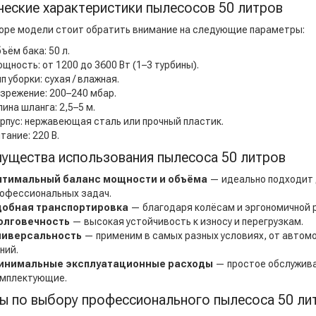
ческие характеристики пылесосов 50 литров
оре модели стоит обратить внимание на следующие параметры:
ъём бака: 50 л.
щность: от 1200 до 3600 Вт (1–3 турбины).
п уборки: сухая / влажная.
зрежение: 200–240 мбар.
ина шланга: 2,5–5 м.
рпус: нержавеющая сталь или прочный пластик.
тание: 220 В.
ущества использования пылесоса 50 литров
птимальный баланс мощности и объёма
— идеально подходит
офессиональных задач.
добная транспортировка
— благодаря колёсам и эргономичной р
олговечность
— высокая устойчивость к износу и перегрузкам.
ниверсальность
— применим в самых разных условиях, от автом
ний.
инимальные эксплуатационные расходы
— простое обслужива
мплектующие.
ы по выбору профессионального пылесоса 50 ли