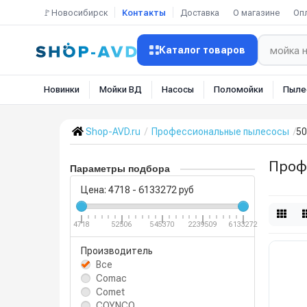
🚩Новосибирск
Контакты
Доставка
О магазине
Оп
Каталог товаров
Новинки
Мойки ВД
Насосы
Поломойки
Пыле
Shop-AVD.ru
Профессиональные пылесосы
50
Проф
Параметры подбора
Цена:
4718
-
6133272
руб
4718
52506
545370
2239509
6133272
Производитель
Все
Comac
Comet
COYNCO