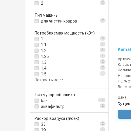
2
2
Тип машины
для чистки ковров
2
Потребляемая мощность (кВт)
1
6
1.1
1
Kemak
1.2
3
1.25
4
Артику
1.3
2
Класс 
1.4
2
1.5
3
Напря
Показать все
Тип мусоросборника
Цена
бак
19
🏷️ Це
аквафильтр
2
Расход воздуха (л/сек)
33
2
39
3