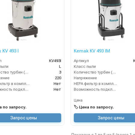
 KV 493 I
Kemak KV 493 IM
л
KV493I
Артикул
пыли
L
Класс пыли
Количество турбин (шт)
3
Количество турбин (шт)
жение
220
Напряжение
HEPA фильтр в комплекте
Нет
HEPA фильтр в комплекте
Возможность подключения электрощетки
Нет
Возможность подключения электрощетки
Цена
на по запросу.
🏷️ Цена по запросу.
Запрос цены
Запрос цены