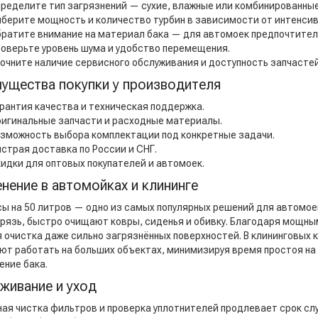
ределите тип загрязнений — сухие, влажные или комбинированные
берите мощность и количество турбин в зависимости от интенси
ратите внимание на материал бака — для автомоек предпочтите
оверьте уровень шума и удобство перемещения.
очните наличие сервисного обслуживания и доступность запчастей
ущества покупки у производителя
рантия качества и техническая поддержка.
игинальные запчасти и расходные материалы.
зможность выбора комплектации под конкретные задачи.
страя доставка по России и СНГ.
идки для оптовых покупателей и автомоек.
нение в автомойках и клининге
ы на 50 литров — одно из самых популярных решений для автомо
 грязь, быстро очищают ковры, сиденья и обивку. Благодаря мощн
я очистка даже сильно загрязнённых поверхностей. В клининговых
ют работать на больших объектах, минимизируя время простоя на
ение бака.
живание и уход
ная чистка фильтров и проверка уплотнителей продлевает срок сл