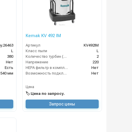
Kemak KV 492 IM
y.26463
Артикул
KV492IM
L
Класс пыли
L
380
Количество турбин (шт)
2
Нет
Напряжение
220
Есть
HEPA фильтр в комплекте
Нет
1540 мм
Возможность подключения электрощетки
Нет
Цена
🏷️ Цена по запросу.
Запрос цены