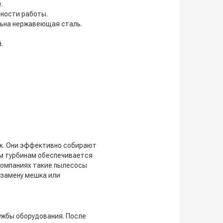
.
вности работы.
льна нержавеющая сталь.
.
ек. Они эффективно собирают
ым турбинам обеспечивается
 компаниях такие пылесосы
 замену мешка или
ужбы оборудования. После