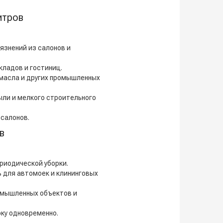
итров
язнений из салонов и
кладов и гостиниц.
 масла и других промышленных
ыли и мелкого строительного
осалонов.
в
риодической уборки.
для автомоек и клининговых
мышленных объектов и
ку одновременно.