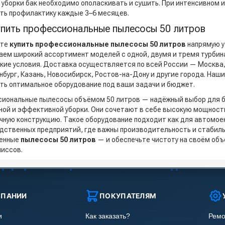
 уборки бак необходимо ополаскивать и сушить. При интенсивном
ть профилактику каждые 3–6 месяцев.
упить профессиональные пылесосы 50 литров
ете
купить профессиональные пылесосы 50 литров
напрямую у
аем широкий ассортимент моделей с одной, двумя и тремя турбин
кие условия. Доставка осуществляется по всей России — Москва,
нбург, Казань, Новосибирск, Ростов-на-Дону и другие города. Наш
ть оптимальное оборудование под ваши задачи и бюджет.
иональные пылесосы объёмом 50 литров — надёжный выбор для 
ной и эффективной уборки. Они сочетают в себе высокую мощност
чную конструкцию. Такое оборудование подходит как для автомоек 
дственных предприятий, где важны производительность и стабил
венные
пылесосы 50 литров
— и обеспечьте чистоту на своём объ
иссов.
МПАНИИ
ПОКУПАТЕЛЯМ
и
Как заказать?
Ремо