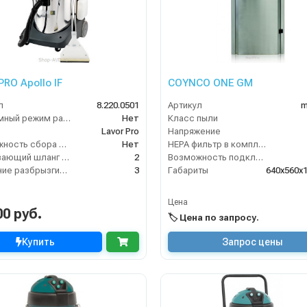
PRO Apollo IF
COYNCO ONE GM
л
8.220.0501
Артикул
m
Бесшумный режим работы
Нет
Класс пыли
Lavor Pro
Напряжение
Возможность сбора жидкой грязи
Нет
HEPA фильтр в комплекте
Всасывающий шланг (м)
2
Возможность подключения электрощетки
Давление разбрызгивания (бар)
3
Габариты
640х560х
Цена
00 руб.
🏷️ Цена по запросу.
Купить
Запрос цены