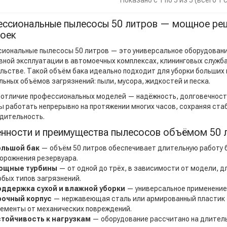
Показано с 1 по 5 из 5 (всего 1
ссиональные пылесосы 50 литров — мощное реше
оек
иональные пылесосы 50 литров — это универсальное оборудовани
вной эксплуатации в автомоечных комплексах, клининговых служба
льстве. Такой объём бака идеально подходит для уборки больших
льных объёмов загрязнений: пыли, мусора, жидкостей и песка.
 отличие профессиональных моделей — надёжность, долговечност
ы работать непрерывно на протяжении многих часов, сохраняя ста
дительность.
нности и преимущества пылесосов объёмом 50 
ольшой бак
— объём 50 литров обеспечивает длительную работу 
орожнения резервуара.
ощные турбины
— от одной до трёх, в зависимости от модели, 
бых типов загрязнений.
оддержка сухой и влажной уборки
— универсальное применение 
рочный корпус
— нержавеющая сталь или армированный пластик
ементы от механических повреждений.
стойчивость к нагрузкам
— оборудование рассчитано на длитель