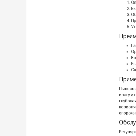
Оп
Вы
Об
Пр
Ут
Преим
Га
Ор
Во
Бы
Ск
Приме
Пылесос
влагу и
глубока
позволя
опорожн
Обслу
Регуляр