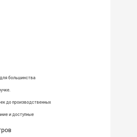
 для большинства
учке.
оек до производственных
ние и доступные
тров