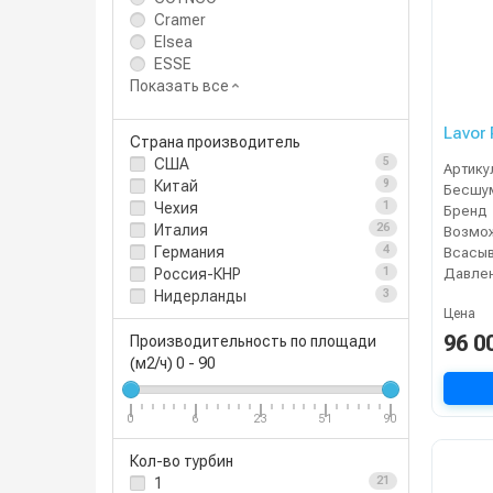
Cramer
Elsea
ESSE
Показать все
Lavor 
Страна производитель
США
5
Артику
Китай
9
Чехия
1
Бренд
Италия
26
Германия
4
Россия-КНР
1
Нидерланды
3
Цена
96 0
Производительность по площади
(м2/ч)
0
-
90
0
6
23
51
90
Кол-во турбин
1
21