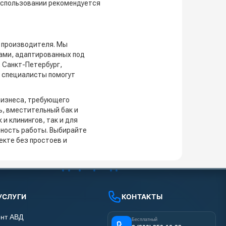
 использовании рекомендуется
 производителя. Мы
ами, адаптированных под
 Санкт-Петербург,
и специалисты помогут
бизнеса, требующего
ь, вместительный бак и
и клинингов, так и для
ьность работы. Выбирайте
екте без простоев и
УСЛУГИ
КОНТАКТЫ
нт АВД
Бесплатный