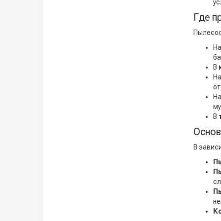
ус
Где п
Пылесос
Н
ба
В
Н
от
Н
му
В
Основ
В завис
П
П
сл
П
не
К