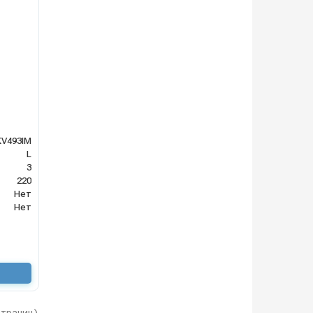
KV493IM
L
3
220
Нет
Нет