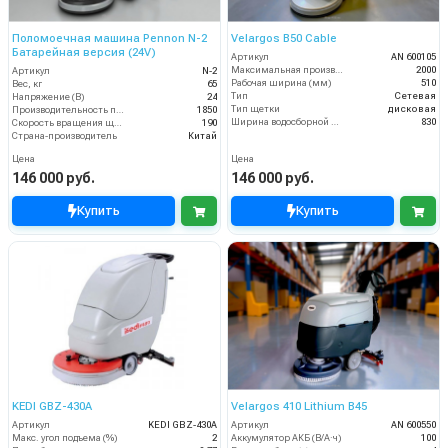
Поломоечная машина Pennon N-2
Velargos B50 Cable
Батарейная версия (24V)
Артикул
AN 600105
Максимальная производительность (кв.м/час)
2000
Артикул
N-2
Рабочая ширина (мм)
510
Вес, кг
65
Тип
Сетевая
Напряжение (В)
24
Тип щетки
дисковая
Производительность по площади (м2/ч)
1850
Ширина водосборной рейки
830
Скорость вращения щётки (об/мин)
190
Страна-производитель
Китай
Цена
Цена
146 000 руб.
146 000 руб.
Купить
Купить
KEDI GBZ-430A
Velargos 410 Lithium B45
Артикул
KEDI GBZ-430A
Артикул
AN 600550
Макс. угол подъема (%)
2
Аккумулятор АКБ (В/А·ч)
100