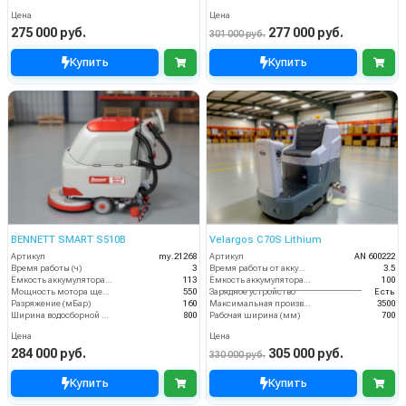
Цена
Цена
275 000 руб.
277 000 руб.
301 000 руб.
Купить
Купить
BENNETT SMART S510B
Velargos C70S Lithium
Артикул
my.21268
Артикул
AN 600222
Время работы (ч)
3
Время работы от аккумуляторов (ч)
3.5
Ёмкость аккумулятора (Ач)
113
Ёмкость аккумулятора (Ач)
100
Мощность мотора щеток
550
Зарядное устройство
Есть
Разряжение (мБар)
160
Максимальная производительность (кв.м/час)
3500
Ширина водосборной рейки
800
Рабочая ширина (мм)
700
Цена
Цена
284 000 руб.
305 000 руб.
330 000 руб.
Купить
Купить