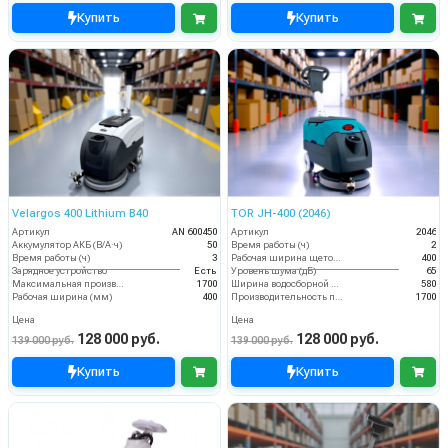
Купить
Купить
Velargos 400 Lithium B40
TOR JH-400 (2046)
Артикул
AN 600450
Артикул
2046
Аккумулятор АКБ (В/А·ч)
50
Время работы (ч)
2
Время работы (ч)
3
Рабочая ширина щеток (мм)
400
Зарядное устройство
Есть
Уровень шума (дБ)
65
Максимальная производительность (кв.м/час)
1700
Ширина водосборной рейки
580
Рабочая ширина (мм)
400
Производительность по площади (м2/ч)
1700
Цена
Цена
128 000 руб.
128 000 руб.
139 000 руб.
139 000 руб.
Купить
Купить