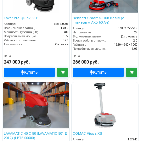
Lavor Pro Quick 36 E
Bennett Smart S510b Basic (с
литиевым АКБ 60 Ач)
Артикул
8.518.0004
Всасывающая балка (шт)
Есть
Артикул
BNT61050-50li
Мощность турбины (Вт)
400
Напряжение
24
Потребляемая мощность (кВт)
0.77
Вид моечных щеток
Дисковые
Рабочая ширина щеток (мм)
360
Время работы от аккумуляторов (ч)
2.5
Тип машины
Сетевая
Габариты
1320 × 540 × 1060
Потребляемая мощность (кВт)
1.05
Цена
Цена
247 000 руб.
266 000 руб.
Купить
Купить
LAVAMATIC 40 C 50 (LAVAMATIC 501 E
COMAC Vispa XS
2012) (LPTE 00600)
Артикул
107240