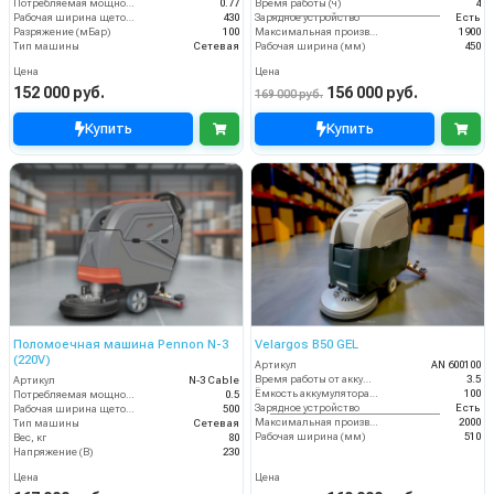
Потребляемая мощность (кВт)
0.77
Время работы (ч)
4
Рабочая ширина щеток (мм)
430
Зарядное устройство
Есть
Разряжение (мБар)
100
Максимальная производительность (кв.м/час)
1900
Тип машины
Сетевая
Рабочая ширина (мм)
450
Цена
Цена
152 000 руб.
156 000 руб.
169 000 руб.
Купить
Купить
Поломоечная машина Pennon N-3
Velargos B50 GEL
(220V)
Артикул
AN 600100
Время работы от аккумуляторов (ч)
3.5
Артикул
N-3 Cable
Ёмкость аккумулятора (Ач)
100
Потребляемая мощность (кВт)
0.5
Зарядное устройство
Есть
Рабочая ширина щеток (мм)
500
Максимальная производительность (кв.м/час)
2000
Тип машины
Сетевая
Рабочая ширина (мм)
510
Вес, кг
80
Напряжение (В)
230
Цена
Цена