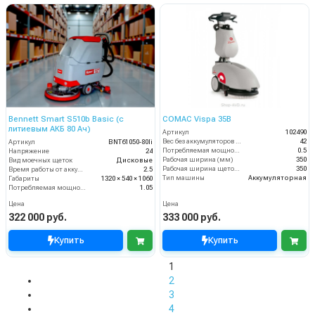
Bennett Smart S510b Basic (с
COMAC Vispa 35B
литиевым АКБ 80 Ач)
Артикул
102490
Вес без аккумуляторов (кг)
42
Артикул
BNT61050-80li
Потребляемая мощность (кВт)
0.5
Напряжение
24
Рабочая ширина (мм)
350
Вид моечных щеток
Дисковые
Рабочая ширина щеток (мм)
350
Время работы от аккумуляторов (ч)
2.5
Тип машины
Аккумуляторная
Габариты
1320 × 540 × 1060
Потребляемая мощность (кВт)
1.05
Цена
Цена
322 000 руб.
333 000 руб.
Купить
Купить
1
2
3
4