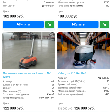
Тип
Сетевая
Максимальная производительность (кв.м/час)
1700
Тип щетки
дисковая
Рабочая ширина (мм)
400
Цена
Цена
102 000 руб.
108 000 руб.
Купить
Купить
Поломоечная машина Pennon N-1
Velargos 410 Gel B45
(24V)
Артикул
AN 600500
Аккумулятор АКБ (В/А·ч)
80
Артикул
N-1
Время работы (ч)
4
Ширина очистки (см)
28
Зарядное устройство
Есть
Вес, кг
29
Максимальная производительность (кв.м/час)
1900
Напряжение (В)
24
Рабочая ширина (мм)
450
Страна-производитель
Китай
Габариты (ДхШхВ)
584*401*1044
Цена
Цена
122 000 руб.
126 000 руб.
136 000 руб.