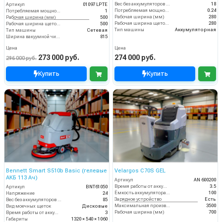
Вес без аккумуляторов (кг)
18
Артикул
01097 LPTE
Потребляемая мощность (кВт)
0.24
Потребляемая мощность (кВт)
1
Рабочая ширина (мм)
280
Рабочая ширина (мм)
500
Рабочая ширина щеток (мм)
280
Рабочая ширина щеток (мм)
500
Тип машины
Аккумуляторная
Тип машины
Сетевая
Ширина вакуумной чистки (мм)
815
Цена
Цена
273 000 руб.
274 000 руб.
296 000 руб.
Купить
Купить
Bennett Smart S510b Basic (гелевые
Velargos C70S GEL
АКБ 113 Ач)
Артикул
AN 600200
Время работы от аккумуляторов (ч)
3.5
Артикул
BNT61050
Ёмкость аккумулятора (Ач)
100
Напряжение
24
Зарядное устройство
Есть
Вес без аккумуляторов (кг)
85
Максимальная производительность (кв.м/час)
3500
Вид моечных щеток
Дисковые
Рабочая ширина (мм)
700
Время работы от аккумуляторов (ч)
3
Габариты
1320 × 540 × 1060