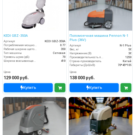
KEDI GBZ-350A
Поломоечная машина Pennon N-1
Plus (36V)
Артикул
KEDI GBZ-350A
Потребляемая мощность (кВт)
0.77
Артикул
N-1 Plus
Рабочая ширина щеток (мм)
350
Вес, кг
56
Тип машины
Сетевая
Напряжение (В)
36
Уровень шума (дБ)
70
Производительность по площади (м2/ч)
1250
Ширина всасывающей балки (мм)
410
Страна-производитель
Китай
Габариты (ДхШхВ)
70*45*109
Цена
Цена
129 000 руб.
138 000 руб.
Купить
Купить