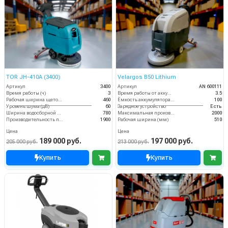
TOR JH-410A (3400)
Velargos B50 Lithium
Артикул
3400
Артикул
AN 600111
Время работы (ч)
3
Время работы от аккумуляторов (ч)
3.5
Рабочая ширина щеток (мм)
460
Ёмкость аккумулятора (Ач)
100
Уровень шума (дБ)
60
Зарядное устройство
Есть
Ширина водосборной рейки
780
Максимальная производительность (кв.м/час)
2000
Производительность по площади (м2/ч)
1900
Рабочая ширина (мм)
510
Цена
Цена
189 000 руб.
197 000 руб.
205 000 руб.
213 000 руб.
Купить
Купить