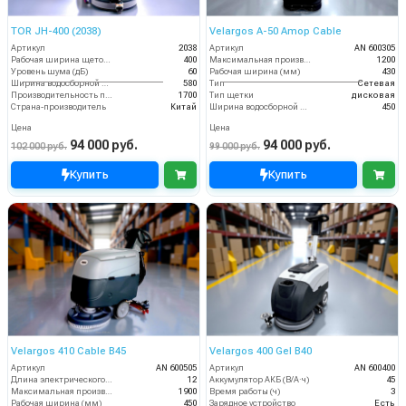
TOR JH-400 (2038)
Velargos A-50 Amop Cable
Артикул
2038
Артикул
AN 600305
Рабочая ширина щеток (мм)
400
Максимальная производительность (кв.м/час)
1200
Уровень шума (дБ)
60
Рабочая ширина (мм)
430
Ширина водосборной рейки
580
Тип
Сетевая
Производительность по площади (м2/ч)
1700
Тип щетки
дисковая
Страна-производитель
Китай
Ширина водосборной рейки
450
Цена
Цена
94 000 руб.
94 000 руб.
102 000 руб.
99 000 руб.
Купить
Купить
Velargos 410 Cable B45
Velargos 400 Gel B40
Артикул
AN 600505
Артикул
AN 600400
Длина электрического кабеля (м)
12
Аккумулятор АКБ (В/А·ч)
45
Максимальная производительность (кв.м/час)
1900
Время работы (ч)
3
Рабочая ширина (мм)
450
Зарядное устройство
Есть