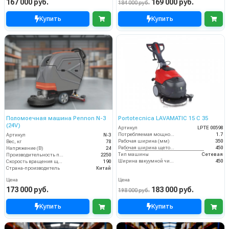
167 000 руб.
169 000 руб.
184 000 руб.
Купить
Купить
Поломоечная машина Pennon N-3
Portotecnica LAVAMATIC 15 C 35
(24V)
Артикул
LPTE 00598
Потребляемая мощность (кВт)
1.7
Артикул
N-3
Рабочая ширина (мм)
350
Вес, кг
78
Рабочая ширина щеток (мм)
450
Напряжение (В)
24
Тип машины
Сетевая
Производительность по площади (м2/ч)
2250
Ширина вакуумной чистки (мм)
450
Скорость вращения щётки (об/мин)
190
Страна-производитель
Китай
Цена
Цена
173 000 руб.
183 000 руб.
198 000 руб.
Купить
Купить