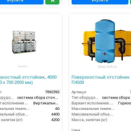
Купить
Купить
хностный отстойник, 4000
Поверхностный отстойник 
0 х 700 2000 мм)
П4500
л
7892392
Артикул
Тип оборудования
система сбора сточных вод
Тип оборудования
Вариант исполнения сооружения
Вертикальное
Вариант исполнения сооружения
Максимальная температура жидкости (°C)
60
Максимальная температура жидкости (°C)
Максимальный объем (л)
4400
Максимальный объем (л)
залитая (кг)
4200
Масса, залитая (кг)
Цена