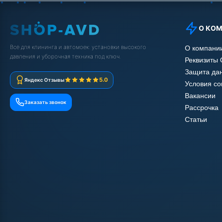
О КО
Всё для клининга и автомоек: установки высокого
О компани
давления и уборочная техника под ключ.
Реквизиты
Защита да
5.0
Яндекс Отзывы
Условия с
Вакансии
Заказать звонок
Рассрочка
Статьи