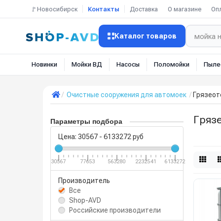
🚩Новосибирск
Контакты
Доставка
О магазине
Оп
Каталог товаров
Новинки
Мойки ВД
Насосы
Поломойки
Пыле
Очистные сооружения для автомоек
Грязеот
Гряз
Параметры подбора
Цена:
30567
-
6133272
руб
30567
77653
563280
2232541
6133272
Производитель
Все
Shop-AVD
Российские производители