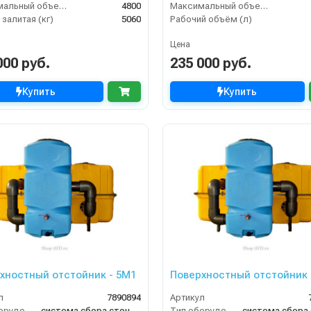
Максимальный объем (л)
4800
Максимальный объем (л)
залитая (кг)
5060
Рабочий объём (л)
Цена
000 руб.
235 000 руб.
Купить
Купить
хностный отстойник - 5М1
Поверхностный отстойник 
л
7890894
Артикул
Тип оборудования
система сбора сточных вод
Тип оборудования