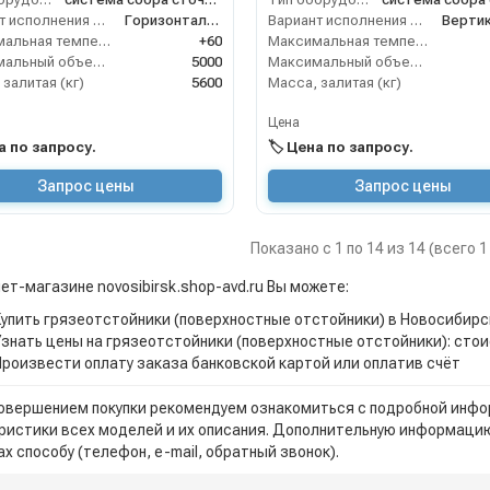
Вариант исполнения сооружения
Горизонтальное
Вариант исполнения сооружения
Максимальная температура жидкости (°C)
+60
Максимальная температура жидкости (°C)
Максимальный объем (л)
5000
Максимальный объем (л)
залитая (кг)
5600
Масса, залитая (кг)
Цена
на по запросу.
🏷️ Цена по запросу.
Запрос цены
Запрос цены
Показано с 1 по 14 из 14 (всего 
ет-магазине novosibirsk.shop-avd.ru Вы можете:
Купить грязеотстойники (поверхностные отстойники) в Новосибирс
Узнать цены на грязеотстойники (поверхностные отстойники): сто
Произвести оплату заказа банковской картой или оплатив счёт
овершением покупки рекомендуем ознакомиться с подробной инфор
ристики всех моделей и их описания. Дополнительную информацию
х способу (телефон, e-mail, обратный звонок).