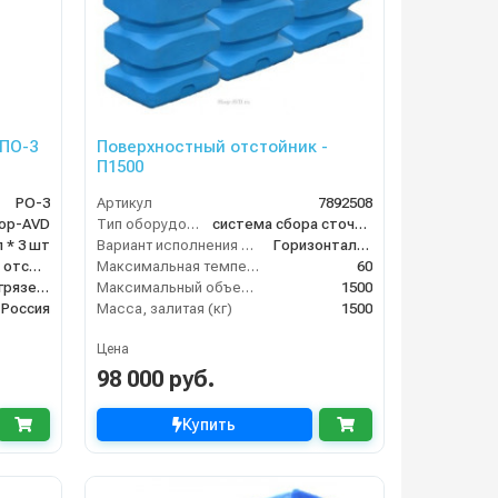
 ПО-3
Поверхностный отстойник -
П1500
PO-3
Артикул
7892508
op-AVD
Тип оборудования
система сбора сточных вод
л * 3 шт
Вариант исполнения сооружения
Горизонтальное
Грязеотстойник отстойник для автомойки
Максимальная температура жидкости (°C)
60
Поверхностный грязеотстойник отстойник
Максимальный объем (л)
1500
Россия
Масса, залитая (кг)
1500
Цена
98 000 руб.
Купить