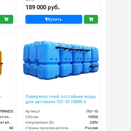
189 000 руб.
Купить
-
Поверхностный отстойник воды
для автомоек ПО-10 10000 л.
7896825
Артикул
ПО-10
система сбора сточных вод
Объем
10000
Горизонтальное
Напряжение (В)
220V
60
Страна-производитель
Россия