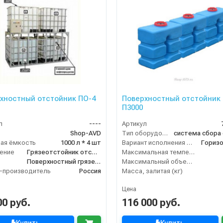
хностный отстойник ПО-4
Поверхностный отстойник 
П3000
л
----
Артикул
Shop-AVD
Тип оборудования
ая ёмкость
1000 л * 4 шт
Вариант исполнения сооружения
ение
Грязеотстойник отстойник для автомойки
Максимальная температура жидкости (°C)
Поверхностный грязеотстойник отстойник
Максимальный объем (л)
-производитель
Россия
Масса, залитая (кг)
Цена
00 руб.
116 000 руб.