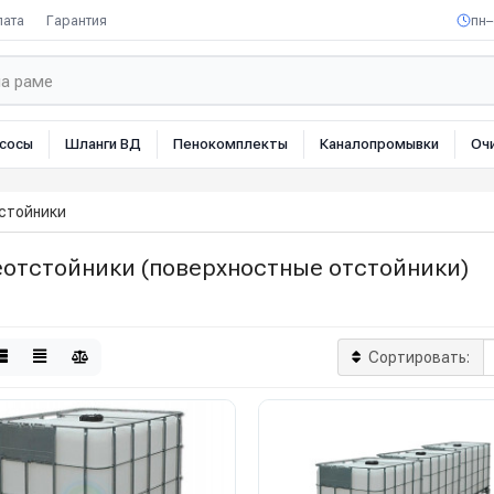
лата
Гарантия
пн–
сосы
Шланги ВД
Пенокомплекты
Каналопромывки
Оч
стойники
еотстойники (поверхностные отстойники)
Сортировать: