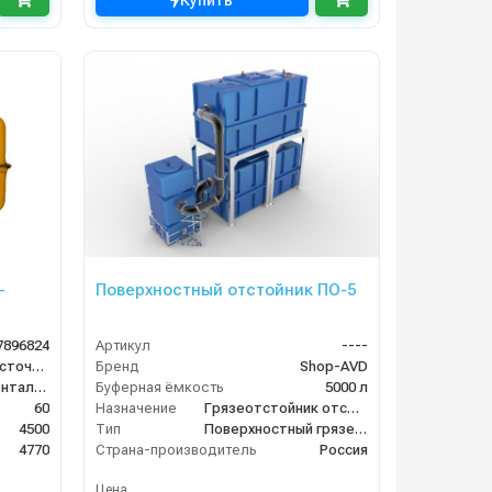
Купить
-
Поверхностный отстойник ПО-5
7896824
Артикул
----
система сбора сточных вод
Бренд
Shop-AVD
Горизонтальное
Буферная ёмкость
5000 л
60
Назначение
Грязеотстойник отстойник для автомойки
4500
Тип
Поверхностный грязеотстойник отстойник
4770
Страна-производитель
Россия
Цена