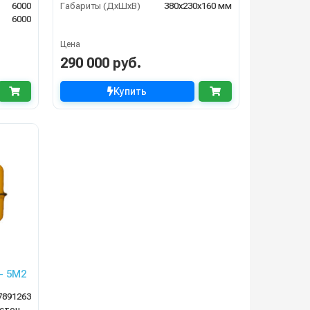
6000
Габариты (ДхШхВ)
380х230х160 мм
6000
Цена
290 000 руб.
Купить
- 5М2
7891263
система сбора сточных вод