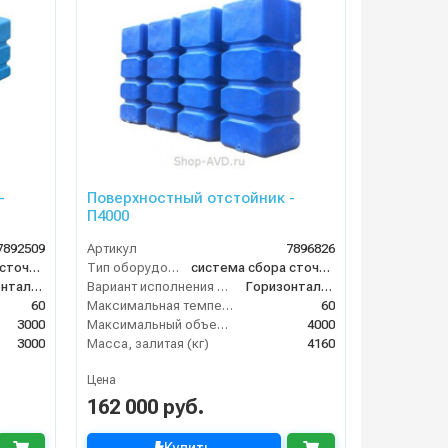
-
Поверхностный отстойник -
П4000
7892509
Артикул
7896826
система сбора сточных вод
Тип оборудования
система сбора сточных вод
Горизонтальное
Вариант исполнения сооружения
Горизонтальное
60
Максимальная температура жидкости (°C)
60
3000
Максимальный объем (л)
4000
3000
Масса, залитая (кг)
4160
Цена
162 000 руб.