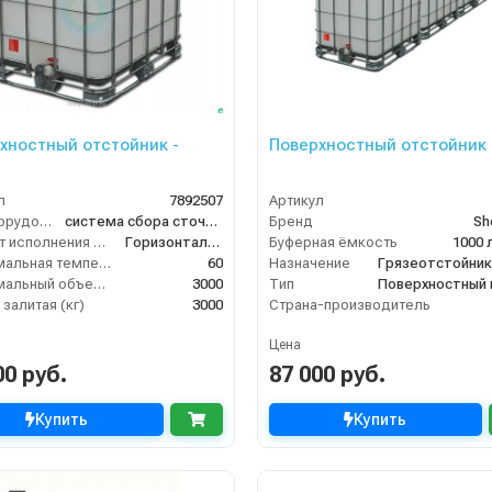
хностный отстойник -
Поверхностный отстойник
л
7892507
Артикул
Тип оборудования
система сбора сточных вод
Бренд
Sh
Вариант исполнения сооружения
Горизонтальное
Буферная ёмкость
1000 
Максимальная температура жидкости (°C)
60
Назначение
Максимальный объем (л)
3000
Тип
залитая (кг)
3000
Страна-производитель
Цена
00 руб.
87 000 руб.
Купить
Купить