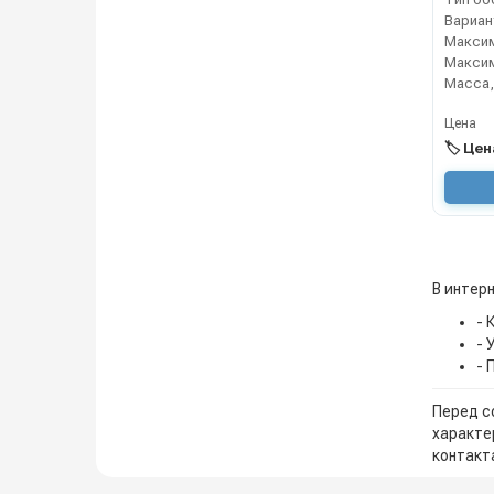
Масса, 
Цена
🏷️ Це
В интерн
- 
- 
- 
Перед с
характе
контакта