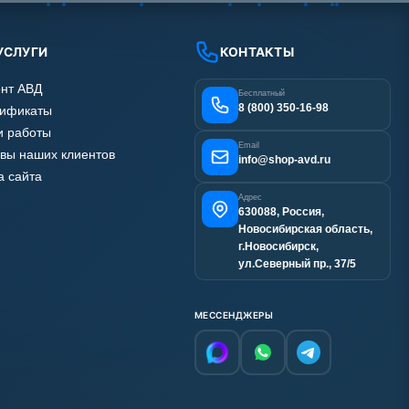
УСЛУГИ
КОНТАКТЫ
нт АВД
Бесплатный
8 (800) 350-16-98
тификаты
 работы
Email
вы наших клиентов
info@shop-avd.ru
а сайта
Адрес
630088, Россия,
Новосибирская область,
г.Новосибирск,
ул.Северный пр., 37/5
МЕССЕНДЖЕРЫ