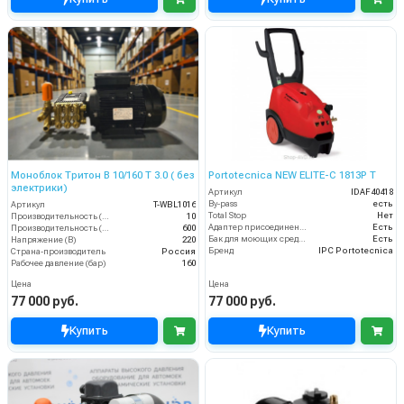
Моноблок Тритон B 10/160 T 3.0 ( без
Portotecnica NEW ELITE-C 1813P T
электрики)
Артикул
IDAF40418
By-pass
есть
Артикул
T-WBL1016
Total Stop
Нет
Производительность (л/мин)
10
Адаптер присоединения к шлангу
Есть
Производительность (л/ч)
600
Бак для моющих средств
Есть
Напряжение (В)
220
Бренд
IPC Portotecnica
Страна-производитель
Россия
Рабочее давление (бар)
160
Цена
Цена
77 000 руб.
77 000 руб.
Купить
Купить