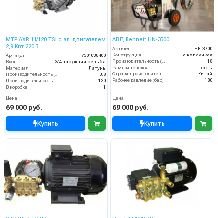
MTP AXR 11/120 TSI с эл. двигателем
АВД Bennett HN‑3700
2,9 Квт 220 В
Артикул
HN‑3700
Конструкция
на колесиках
Артикул
7301038400
Производительность (л/мин)
18
Вход
3/4 наружняя резьба
Рамная тележка
есть
Материал
Латунь
Страна-производитель
Китай
Производительность (л/мин)
10.8
Рабочее давление (бар)
180
Производительность (л/ч)
120
В коробке
1
Цена
Цена
69 000 руб.
69 000 руб.
Купить
Купить