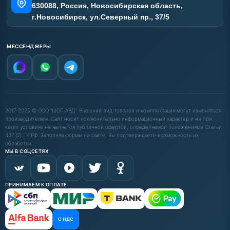
630088, Россия, Новосибирская область,
г.Новосибирск, ул.Северный пр., 37/5
МЕССЕНДЖЕРЫ
2017-2025 © ООО "ШОП АВД". Внешний вид товаров и комплектация могут изменяться
производителем. Сайт носит исключительно информационный характер и ни при
каких условиях не является публичной офертой, определяемой положениями Статьи
437 (2) ГК РФ. Заполняя формы на сайте, Вы подтверждаете возможность их
обработки.
МЫ В СОЦСЕТЯХ
ПРИНИМАЕМ К ОПЛАТЕ
С НДС