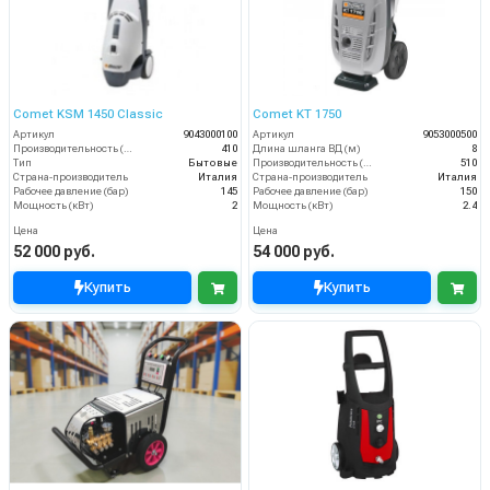
Comet KSM 1450 Classic
Comet KT 1750
Артикул
9043000100
Артикул
9053000500
Производительность (л/ч)
410
Длина шланга ВД (м)
8
Тип
Бытовые
Производительность (л/ч)
510
Страна-производитель
Италия
Страна-производитель
Италия
Рабочее давление (бар)
145
Рабочее давление (бар)
150
Мощность (кВт)
2
Мощность (кВт)
2.4
Цена
Цена
52 000 руб.
54 000 руб.
Купить
Купить