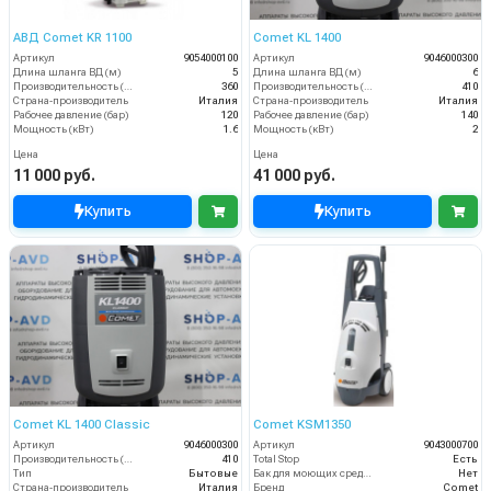
АВД Comet KR 1100
Comet KL 1400
Артикул
9054000100
Артикул
9046000300
Длина шланга ВД (м)
5
Длина шланга ВД (м)
6
Производительность (л/ч)
360
Производительность (л/ч)
410
Страна-производитель
Италия
Страна-производитель
Италия
Рабочее давление (бар)
120
Рабочее давление (бар)
140
Мощность (кВт)
1.6
Мощность (кВт)
2
Цена
Цена
11 000 руб.
41 000 руб.
Купить
Купить
Comet KL 1400 Classic
Comet KSM1350
Артикул
9046000300
Артикул
9043000700
Производительность (л/ч)
410
Total Stop
Есть
Тип
Бытовые
Бак для моющих средств
Нет
Страна-производитель
Италия
Бренд
Comet