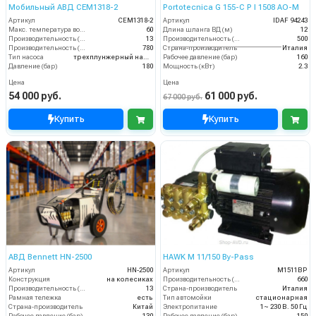
Мобильный АВД CEM1318-2
Portotecnica G 155-C P I 1508 AO-M
Артикул
CEM1318-2
Артикул
IDAF 94243
Макс. температура воды (°C)
60
Длина шланга ВД (м)
12
Производительность (л/мин)
13
Производительность (л/ч)
500
Производительность (л/ч)
780
Страна-производитель
Италия
Тип насоса
трехплунжерный насос с цельнокерамическими плунжерами
Рабочее давление (бар)
160
Давление (бар)
180
Мощность (кВт)
2.3
Цена
Цена
54 000 руб.
61 000 руб.
67 000 руб.
Купить
Купить
АВД Bennett HN-2500
HAWK M 11/150 By-Pass
Артикул
HN-2500
Артикул
M1511BP
Конструкция
на колесиках
Производительность (л/ч)
660
Производительность (л/мин)
13
Страна-производитель
Италия
Рамная тележка
есть
Тип автомойки
стационарная
Страна-производитель
Китай
Электропитание
1~ 230 В. 50 Гц
Рабочее давление (бар)
130
Рабочее давление (бар)
150