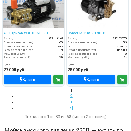
АВД Тритон WBL 1016 BP 3 IT
Comet MTP KSR 1700 TS
Артикул
WBL 1016B
Артикул
7301030700
Производительность (л/ч)
600
Производительность (л/ч)
540
Страна-производитель
Россия
Тип
Бытовые
Рабочее давление (бар)
160
Страна-производитель
Италия
Мощность (кВт)
3
Рабочее давление (бар)
130
Электропитание (В)
220
Мощность (кВт)
2.4
Цена
Цена
77 000 руб.
78 000 руб.
Купить
Купить
1
2
>
>|
Показано с 1 по 30 из 58 (всего 2 страниц)
Мойка высокого давления 220В — купить по