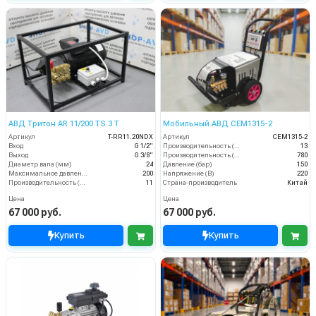
АВД Тритон AR 11/200 TS 3 T
Мобильный АВД CEM1315-2
Артикул
T-RR11.20NDX
Артикул
CEM1315-2
Вход
G 1/2"
Производительность (л/мин)
13
Выход
G 3/8"
Производительность (л/ч)
780
Диаметр вала (мм)
24
Давление (бар)
150
Максимальное давление (бар)
200
Напряжение (В)
220
Производительность (л/мин)
11
Страна-производитель
Китай
Цена
Цена
67 000 руб.
67 000 руб.
Купить
Купить