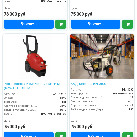
Бренд
IPC Portotecnica
Цена
Цена
73 000 руб.
75 000 руб.
Купить
Купить
Portotecnica New Elite C 1310 P M
АВД Bennett HN‑3000
(New HH 1910 M)
Артикул
HN‑3000
Конструкция
на колесиках
Артикул
IDAF 40414
Производительность (л/мин)
13
By-pass
есть
Рамная тележка
есть
Total Stop
Нет
Страна-производитель
Китай
Адаптер присоединения к шлангу
Есть
Рабочее давление (бар)
150
Бак для моющих средств
Есть
Бренд
IPC Portotecnica
Цена
Цена
75 000 руб.
75 000 руб.
Купить
Купить