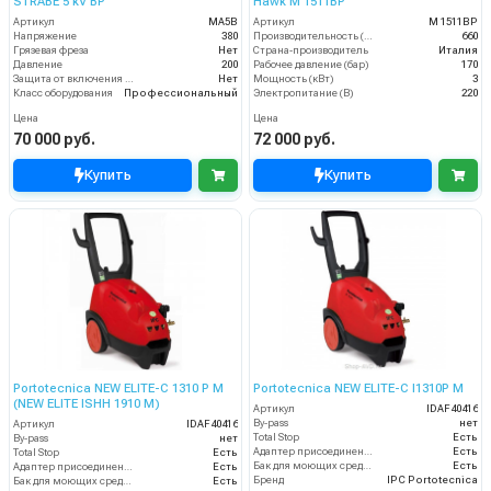
STRABE 5 kV BP
Hawk M 1511BP
Артикул
MA5B
Артикул
M 1511BP
Напряжение
380
Производительность (л/ч)
660
Грязевая фреза
Нет
Страна-производитель
Италия
Давление
200
Рабочее давление (бар)
170
Защита от включения без воды
Нет
Мощность (кВт)
3
Класс оборудования
Профессиональный
Электропитание (В)
220
Цена
Цена
70 000 руб.
72 000 руб.
Купить
Купить
Portotecnica NEW ELITE-C 1310 P M
Portotecnica NEW ELITE-C I1310P M
(NEW ELITE ISHH 1910 M)
Артикул
IDAF40416
By-pass
нет
Артикул
IDAF40416
Total Stop
Есть
By-pass
нет
Адаптер присоединения к шлангу
Есть
Total Stop
Есть
Бак для моющих средств
Есть
Адаптер присоединения к шлангу
Есть
Бренд
IPC Portotecnica
Бак для моющих средств
Есть