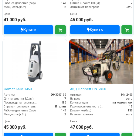
Рабочее давление (бар)
140
Длина шланга ВД (м)
7
Мощность (кВт)
2
Защита от перегрева
Есть
Цена
Цена
41 000 руб.
45 000 руб.
Купить
Купить
Comet KSM 1450
АВД Bennett HN-2400
Артикул
9043000100
Артикул
HN-2400
Длина шланга ВД (м)
7
By-pass
есть
Производительность (л/ч)
410
Конструкция
на колесиках
Страна-производитель
Италия
Производительность (л/мин)
13
Рабочее давление (бар)
145
Давление (бар)
130
Мощность (кВт)
2
Рамная тележка
есть
Цена
Цена
45 000 руб.
47 000 руб.