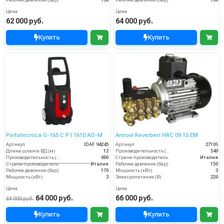
Цена
Цена
62 000 руб.
64 000 руб.
Купить
Купить
Portotecnica G-165 C P I 1610 AO-M
Annovi Reverberi HRC 09.15 EM
Артикул
IDAF 94245
Артикул
27109
Длина шланга ВД (м)
12
Производительность (л/ч)
540
Производительность (л/ч)
600
Страна-производитель
Италия
Страна-производитель
Италия
Рабочее давление (бар)
150
Рабочее давление (бар)
170
Мощность (кВт)
3
Мощность (кВт)
3
Электропитание (В)
220
Цена
Цена
64 000 руб.
66 000 руб.
69 000 руб.
Купить
Купить