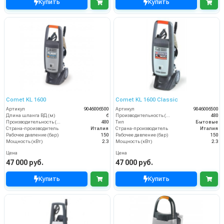
Купить
Купить
Comet KL 1600
Comet KL 1600 Classic
Артикул
9046006500
Артикул
9046006500
Длина шланга ВД (м)
6
Производительность (л/ч)
480
Производительность (л/ч)
480
Тип
Бытовые
Страна-производитель
Италия
Страна-производитель
Италия
Рабочее давление (бар)
150
Рабочее давление (бар)
150
Мощность (кВт)
2.3
Мощность (кВт)
2.3
Цена
Цена
47 000 руб.
47 000 руб.
Купить
Купить