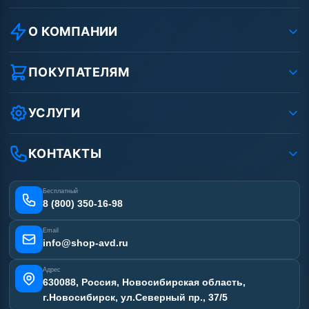
О КОМПАНИИ
О компании
Реквизиты ООО «Шоп АВД»
ПОКУПАТЕЛЯМ
Защита данных клиента
Как заказать?
Условия соглашения
Оплата
УСЛУГИ
Вакансии
Доставка
Ремонт АВД
Рассрочка
Гарантия
Сертификаты
КОНТАКТЫ
Статьи
Лизинг
Наши работы
Получить скидку
Отзывы наших клиентов
Бесплатный
Карта сайта
8 (800) 350-16-98
Email
info@shop-avd.ru
Адрес
630088, Россия, Новосибирская область,
г.Новосибирск, ул.Северный пр., 37/5