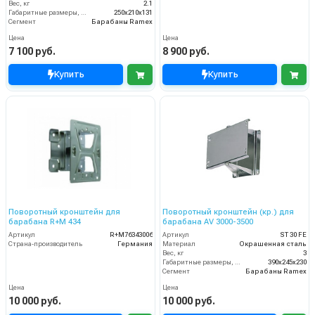
Вес, кг
2.1
Габаритные размеры, мм
250x210x131
Сегмент
Барабаны Ramex
Цена
Цена
7 100 руб.
8 900 руб.
Купить
Купить
Поворотный кронштейн для
Поворотный кронштейн (кр.) для
барабана R+M 434
барабана AV 3000-3500
Артикул
R+M76343006
Артикул
ST 30 FE
Страна-производитель
Германия
Материал
Окрашенная сталь
Вес, кг
3
Габаритные размеры, мм
390x245x230
Сегмент
Барабаны Ramex
Цена
Цена
10 000 руб.
10 000 руб.