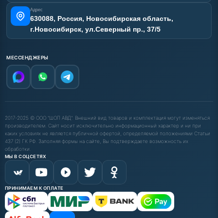
Адрес
630088, Россия, Новосибирская область,
г.Новосибирск, ул.Северный пр., 37/5
МЕССЕНДЖЕРЫ
2017-2025 © ООО "ШОП АВД". Внешний вид товаров и комплектация могут изменяться
производителем. Сайт носит исключительно информационный характер и ни при
каких условиях не является публичной офертой, определяемой положениями Статьи
437 (2) ГК РФ. Заполняя формы на сайте, Вы подтверждаете возможность их
обработки.
МЫ В СОЦСЕТЯХ
ПРИНИМАЕМ К ОПЛАТЕ