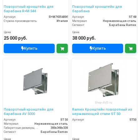
Поворотный кронштейн для
Поворотный кронштейн для
барабана R+M 544
барабана
Артикул
R+M76354006
Артикул
ST 60
Страна-производитель
Италия
Материал
Нержавеющая сталь
Сегмент
Барабаны Ramex
Цена
Цена
25 000 руб.
38 000 руб.
Купить
Купить
Поворотный кронштейн для
Ramex Кронштейн поворотный из
барабана AV 5000
нержавеющей стали ST 50
Артикул
ST 50
Артикул
ST50
Материал
Нержавеющая сталь
Габаритные размеры, мм
380x360x338
Сегмент
Барабаны Ramex
Цена
Цена