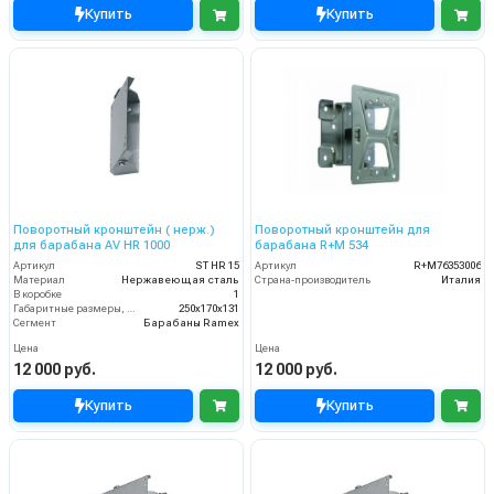
Купить
Купить
Поворотный кронштейн ( нерж.)
Поворотный кронштейн для
для барабана AV HR 1000
барабана R+M 534
Артикул
ST HR 15
Артикул
R+M76353006
Материал
Нержавеющая сталь
Страна-производитель
Италия
В коробке
1
Габаритные размеры, мм
250x170x131
Сегмент
Барабаны Ramex
Цена
Цена
12 000 руб.
12 000 руб.
Купить
Купить