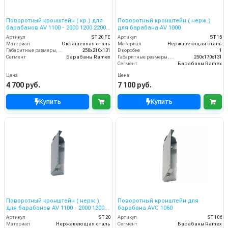
Поворотный кронштейн ( кр.) для
Поворотный кронштейн ( нерж.)
барабанов AV 1100 - 2000 1200 2200
для барабана AV 1000
2201- 825
Артикул
ST 20 FE
Артикул
ST 15
Материал
Окрашенная сталь
Материал
Нержавеющая сталь
Габаритные размеры, мм
250x210x131
В коробке
1
Сегмент
Барабаны Ramex
Габаритные размеры, мм
250x170x131
Сегмент
Барабаны Ramex
Цена
Цена
4 700 руб.
7 100 руб.
Купить
Купить
Поворотный кронштейн ( нерж.)
Поворотный кронштейн для
для барабанов AV 1100 - 2000 1200
барабана AVC 1060
2200 2201- 825
Артикул
ST 20
Артикул
ST 106
Материал
Нержавеющая сталь
Сегмент
Барабаны Ramex