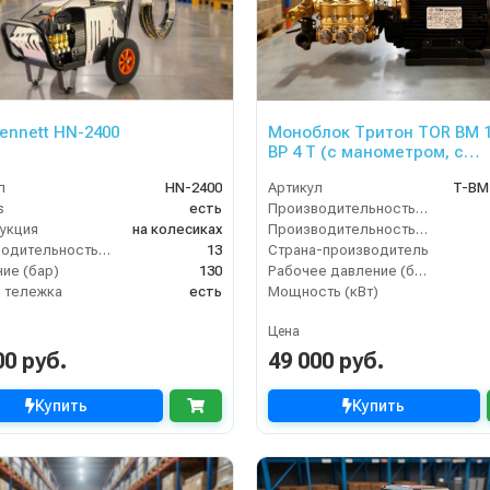
ennett HN-2400
Моноблок Тритон TOR ВМ 1
ВР 4 Т (с манометром, с
аварийным регулятором
л
HN-2400
Артикул
T-BM
давления SVL17 170 бар, б
s
есть
Производительность (л/мин)
электрики)
укция
на колесиках
Производительность (л/ч)
Производительность (л/мин)
13
Страна-производитель
ие (бар)
130
Рабочее давление (бар)
 тележка
есть
Мощность (кВт)
Цена
00 руб.
49 000 руб.
Купить
Купить