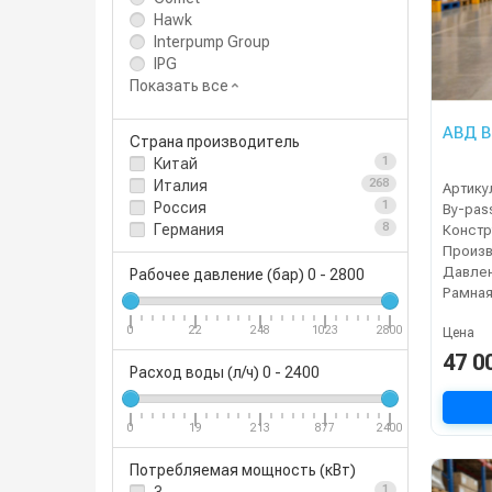
Hawk
Interpump Group
IPG
Показать все
АВД B
Страна производитель
Китай
1
Италия
268
Артику
Россия
1
By-pas
Германия
8
Констр
Давлен
Рабочее давление (бар)
0
-
2800
Рамная
0
22
248
1023
2800
Цена
47 0
Расход воды (л/ч)
0
-
2400
0
19
213
877
2400
Потребляемая мощность (кВт)
1