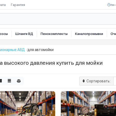
лата
Гарантия
пн–
сосы
Шланги ВД
Пенокомплекты
Каналопромывки
Оч
ионарные АВД
для автомойки
а высокого давления купить для мойки
Сортировать: