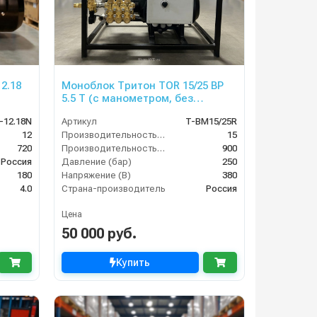
2.18
Моноблок Тритон TOR 15/25 ВР
5.5 T (с манометром, без
электрики)
-12.18N
Артикул
T-BM15/25R
ез
12
Производительность (л/мин)
15
720
Производительность (л/ч)
900
Россия
Давление (бар)
250
180
Напряжение (В)
380
4.0
Страна-производитель
Россия
Цена
50 000 руб.
Купить