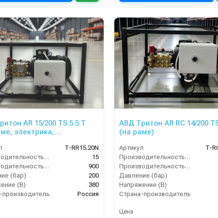
ритон AR 15/200 TS 5.5 T
АВД Тритон AR RC 14/200 TS
аме, электрика,
(на раме)
защита)
л
T-RR15.20N
Артикул
T-R
Производительность (л/мин)
15
Производительность (л/мин)
Производительность (л/ч)
900
Производительность (л/ч)
ие (бар)
200
Давление (бар)
ение (В)
380
Напряжение (В)
-производитель
Россия
Страна-производитель
Цена