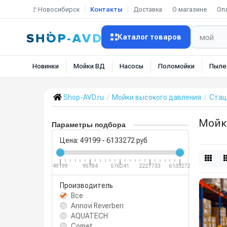
🚩Новосибирск
Контакты
Доставка
О магазине
Оп
Каталог товаров
Новинки
Мойки ВД
Насосы
Поломойки
Пыле
Shop-AVD.ru
Мойки высокого давления
Стац
Мойк
Параметры подбора
Цена:
49199
-
6133272
руб
49199
95784
576241
2227733
6133272
Производитель
Все
Annovi Reverberi
AQUATECH
Comet