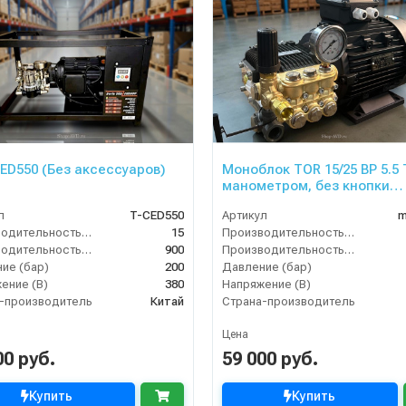
ED550 (Без аксессуаров)
Моноблок TOR 15/25 BP 5.5 
манометром, без кнопки
запуска)
л
T-CED550
Артикул
m
Производительность (л/мин)
15
Производительность (л/мин)
Производительность (л/ч)
900
Производительность (л/ч)
ие (бар)
200
Давление (бар)
ение (В)
380
Напряжение (В)
-производитель
Китай
Страна-производитель
Цена
00 руб.
59 000 руб.
Купить
Купить