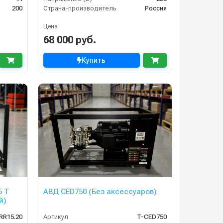
200
Страна-производитель
Россия
Цена
68 000 руб.
Купить
5 Т
АВД CED750 (Без аксессуаров)
й)
RR15.20
Артикул
T-CED750