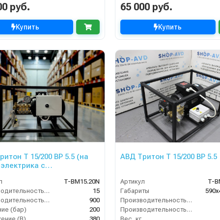
00 руб.
65 000 руб.
Купить
Купить
итон T 15/200 ВР 5.5 (на
АВД Тритон T 15/200 BP 5.5
 электрика с
защитой)
л
T-BM15.20N
Артикул
T-B
Производительность (л/мин)
15
Габариты
590х
Производительность (л/ч)
900
Производительность (л/мин)
ие (бар)
200
Производительность (л/ч)
ение (В)
380
Вес, кг