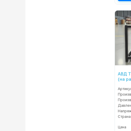
АВД Т
(на р
тепло
Артику
Давлен
Напряж
Страна
Цена