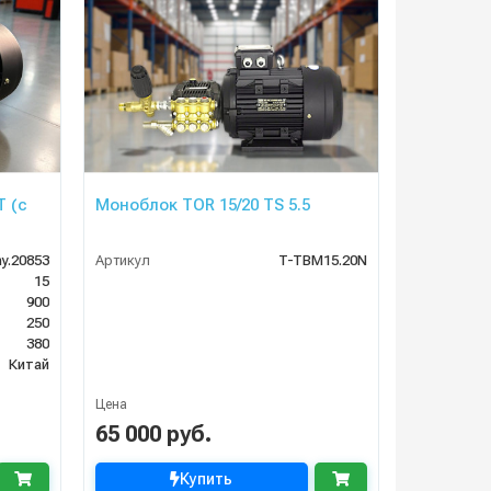
T (с
Моноблок TOR 15/20 TS 5.5
y.20853
Артикул
T-TBM15.20N
15
900
250
380
Китай
Цена
65 000 руб.
Купить