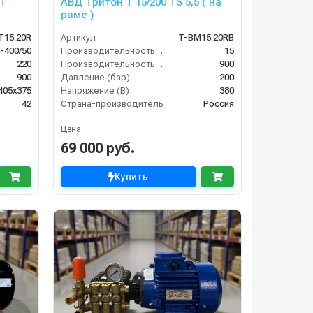
 T
АВД Тритон Т 15/200 TS 5,5 ( на
раме )
T15.20R
Артикул
T-BM15.20RB
-400/50
Производительность (л/мин)
15
220
Производительность (л/ч)
900
900
Давление (бар)
200
405х375
Напряжение (В)
380
42
Страна-производитель
Россия
Цена
69 000 руб.
Купить