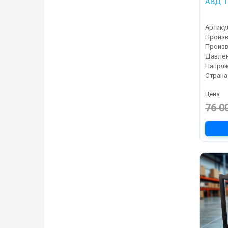
АВД Т
Артику
Давлен
Напряж
Страна
Цена
76 0