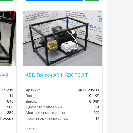
 4.0
АВД Тритон AR 11/200 TS 3 T
С14.20N
Артикул
T-RR11.20NDX
14
Вход
G 1/2"
840
Выход
G 3/8"
200
Диаметр вала (мм)
24
380
Максимальное давление (бар)
200
Россия
Производительность (л/мин)
11
Цена