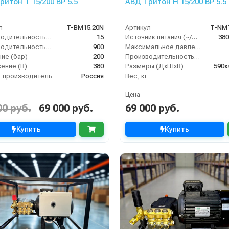
ритон Т 15/200 ВР 5.5
АВД Тритон H 15/200 BP 5.5
л
T-BM15.20N
Артикул
T-NM
Производительность (л/мин)
15
Источник питания (~/В/Гц)
380
Производительность (л/ч)
900
Максимальное давление (бар)
ие (бар)
200
Производительность (л/ч)
ение (В)
380
Размеры (ДхШхВ)
590х
-производитель
Россия
Вес, кг
Цена
00 руб.
69 000 руб.
69 000 руб.
Купить
Купить