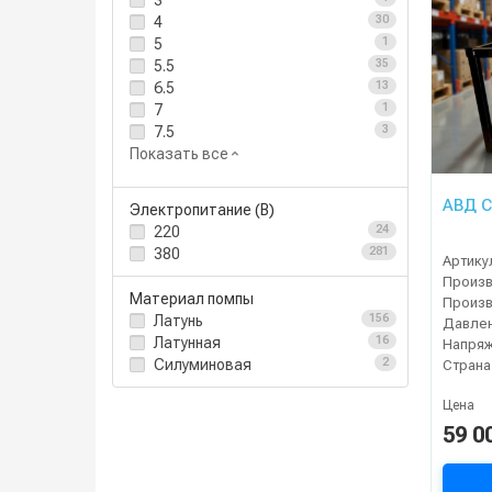
3
4
30
5
1
5.5
35
6.5
13
7
1
7.5
3
Показать все
АВД C
Электропитание (В)
220
24
380
281
Артику
Материал помпы
Латунь
156
Давлен
Латунная
16
Напряж
Силуминовая
2
Страна
Цена
59 0