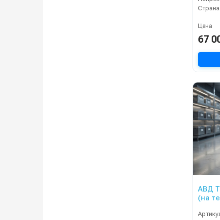
Страна
Цена
67 0
АВД Т
(на т
крючк
Артику
элект