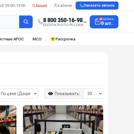
сб 09:00–19:00
Акции
Кабинет
Заказать звонок
8 800 350-16-98
Корзина
0
0 шт.
БЕСПЛАТНО ПО РОССИИ
истные АРОС
МСО
Рассрочка
Показывать: