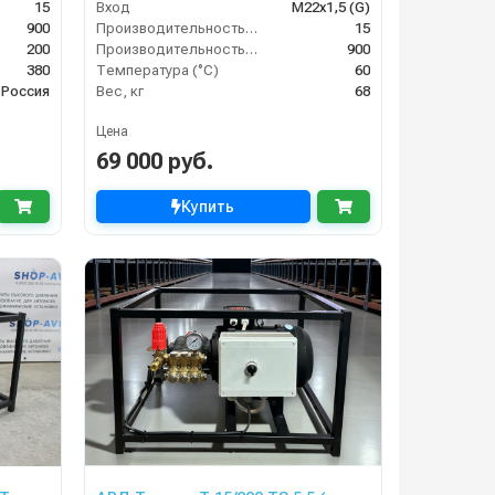
15
Вход
M22х1,5 (G)
900
Производительность (л/мин)
15
200
Производительность (л/ч)
900
380
Температура (°C)
60
Россия
Вес, кг
68
Цена
69 000 руб.
Купить