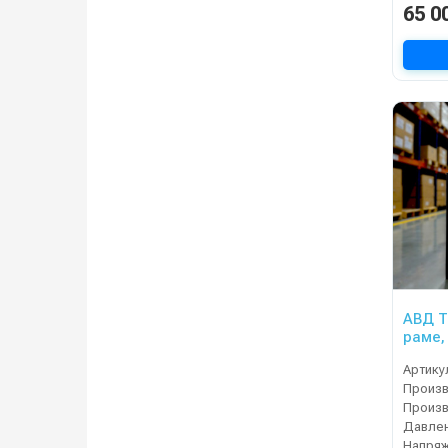
65 0
АВД Тр
раме,
тепло
Артику
Давлен
Напряж