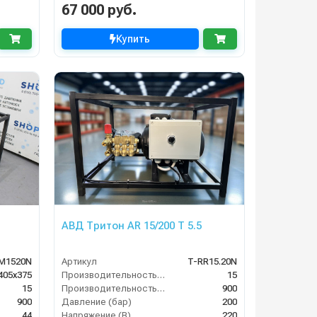
67 000 руб.
Купить
АВД Тритон AR 15/200 T 5.5
M1520N
Артикул
T-RR15.20N
405х375
Производительность (л/мин)
15
15
Производительность (л/ч)
900
900
Давление (бар)
200
44
Напряжение (В)
220