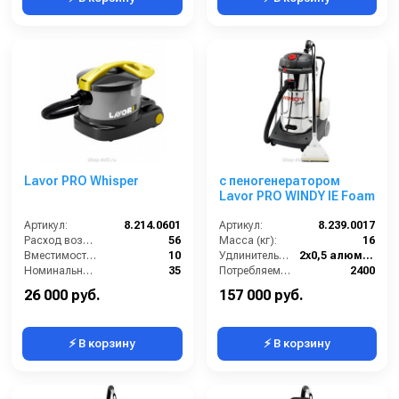
Lavor PRO Whisper
с пеногенератором
Lavor PRO WINDY IE Foam
Артикул:
8.214.0601
Артикул:
8.239.0017
Расход воздуха (л/сек):
56
Масса (кг):
16
Вместимость мусоросборника (л):
10
Удлинительные трубки (м):
2х0,5 алюминий
Номинальный диаметр принадлежностей (мм):
35
Потребляемая мощность (Вт):
2400
Разрежение / сила всасывания (мбар):
264
Всасывающий шланг (м):
2.5
26 000 руб.
157 000 руб.
⚡ В корзину
⚡ В корзину