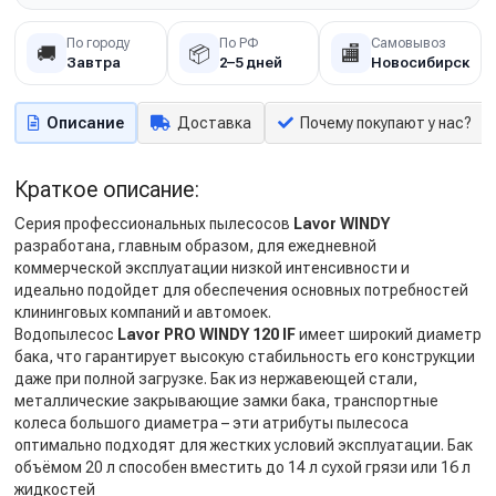
По городу
По РФ
Самовывоз
🚚
📦
🏬
Завтра
2–5 дней
Новосибирск
Описание
Доставка
Почему покупают у нас?
Краткое описание:
Серия профессиональных пылесосов
Lavor WINDY
разработана, главным образом, для ежедневной
коммерческой эксплуатации низкой интенсивности и
идеально подойдет для обеспечения основных потребностей
клининговых компаний и автомоек.
Водопылесос
Lavor PRO WINDY 120 IF
имеет широкий диаметр
бака, что гарантирует высокую стабильность его конструкции
даже при полной загрузке. Бак из нержавеющей стали,
металлические закрывающие замки бака, транспортные
колеса большого диаметра – эти атрибуты пылесоса
оптимально подходят для жестких условий эксплуатации. Бак
объёмом 20 л способен вместить до 14 л сухой грязи или 16 л
жидкостей