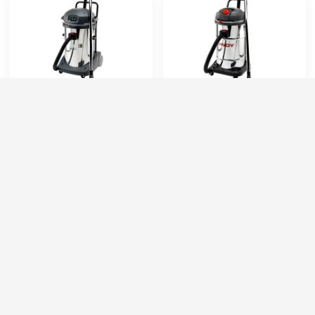
Lavor PRO Domus IF
Lavor PRO WINDY 265 IF
(пылеводосос)
(пылеводосос)
Артикул:
8.216.0502
Артикул:
8.239.0001
Расход воздуха (л/сек):
108
Расход воздуха (л/сек):
130
Уровень шума (дБ(А)):
75
Номинальный диаметр принадлежностей (мм):
40
Габариты (ДхШхВ):
620х510х960
Объём бака (л):
65
Номинальный диаметр принадлежностей (мм):
40
Рабочая ширина основной насадки (мм):
400
83 000 руб.
65 000 руб.
⚡ В корзину
⚡ В корзину