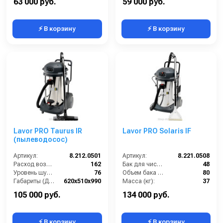
63 000 руб.
59 000 руб.
⚡ В корзину
⚡ В корзину
Lavor PRO Taurus IR
Lavor PRO Solaris IF
(пылеводосос)
Артикул:
8.212.0501
Артикул:
8.221.0508
Расход воздуха (л/сек):
162
Бак для чистой воды (л):
48
Уровень шума (дБ(А)):
76
Объем бака (л):
80
Габариты (ДхШхВ):
620х510х990
Масса (кг):
37
Номинальный диаметр принадлежностей (мм):
40
Потребляемая мощность (Вт):
2400
105 000 руб.
134 000 руб.
⚡ В корзину
⚡ В корзину