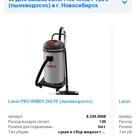
(пылеводосос) в г. Новосибирск
Lavor PRO WINDY 265 PF (пылеводосос)
Lavor P
Артикул:
8.239.0008
Артикул:
Расход воздуха (л/сек):
130
Расход во
Розетка для подключения инструмента:
Нет
Тип уборки:
сухая и сбор жидкостей
Тип убор