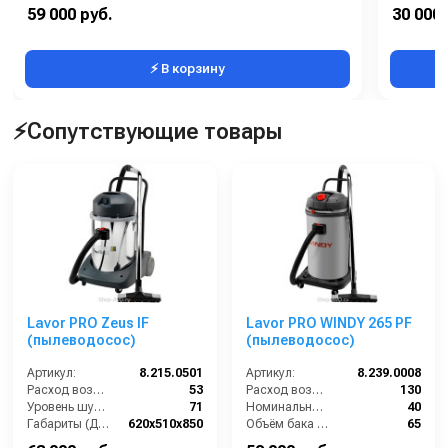
Материал бака:
Ударопрочный пластик
Материал
59 000 руб.
30 000 
Номинальный диаметр принадлежностей (мм):
40
⚡ В корзину
⚡Сопутствующие товары
Lavor PRO Zeus IF
Lavor PRO WINDY 265 PF
(пылеводосос)
(пылеводосос)
Артикул:
8.215.0501
Артикул:
8.239.0008
Расход воздуха (л/сек):
53
Расход воздуха (л/сек):
130
Уровень шума (дБ(А)):
71
Номинальный диаметр принадлежностей (мм):
40
Габариты (ДхШхВ):
620х510х850
Объём бака (л):
65
Номинальный диаметр принадлежностей (мм):
40
Рабочая ширина основной насадки (мм):
400