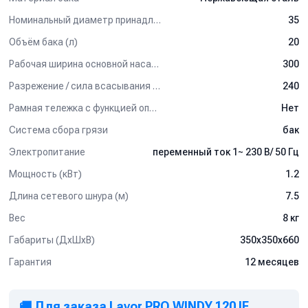
- Тканевый фильтр.
Номинальный диаметр принадлежностей (мм)
35
Применение:
Объём бака (л)
20
Пылесос для влажной и сухой уборки спроектирован
Рабочая ширина основной насадки (мм)
300
преимущественно для коммерческого использования и
идеально подойдет для любых предприятий ремесленной и
Разрежение / сила всасывания (мбар)
240
промышленной сферы, например, мастерских, строительных
Рамная тележка с функцией опрокидывания бака
Нет
бригад, для предприятий оптовой и розничной торговли,
автосалонов. Пылеводосос может использоваться для уборки
Система сбора грязи
бак
офисов, коттеджей, гостиниц, также рекомендован для
Электропитание
переменный ток 1~ 230 В/ 50 Гц
использования клининговыми компаниями.
Мощность (кВт)
1.2
Длина сетевого шнура (м)
7.5
Вес
8 кг
Габариты (ДхШхВ)
350х350х660
Гарантия
12 месяцев
🚚 Для заказа Lavor PRO WINDY 120 IF