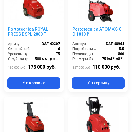
Portotecnica ROYAL
Portotecnica ATOMAX-C
PRESS DSPL 2880 T
D 1813 P
Артикул:
IDAF 42307
Артикул:
IDAF 40964
Силовой кабель (м):
6
Потребляемая мощность (Вт):
5.5
Уровень шума (дБ):
75
Производительность (л/ч):
800
Струйная трубка (копьё):
500 мм, двойное
Размеры ДхШхВ (мм):
751х421х821
Мин. давление (бар):
30
Длина шланга ВД (м):
10
176 000 руб.
118 000 руб.
190 000 руб.
127 000 руб.
⚡ В корзину
⚡ В корзину