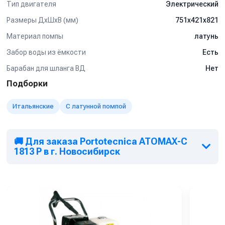
Тип двигателя
Электрический
Размеры ДхШхВ (мм)
751х421х821
Материал помпы
латунь
Забор воды из ёмкости
Есть
Барабан для шланга ВД
Нет
Подборки
Итальянские
С латунной помпой
🚚 Для заказа Portotecnica ATOMAX-C
1813 P в г. Новосибирск