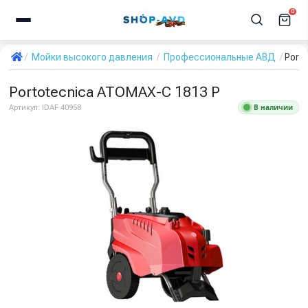
0
Мойки высокого давления
Профессиональные АВД
Port
Portotecnica ATOMAX-C 1813 P
В наличии
Артикул:
IDAF 40958