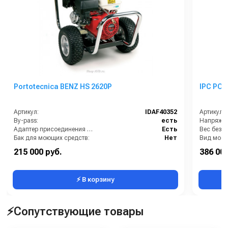
Portotecnica BENZ HS 2620P
IPC POR
Артикул:
IDAF40352
Артикул:
By-pass:
есть
Напряжен
Адаптер присоединения к шлангу:
Есть
Бак для моющих средств:
Нет
Вид моеч
Бренд:
IPC Portotecnica
215 000 руб.
386 000
Вид масла для насоса:
SAE 15W40
Габариты
⚡ В корзину
⚡Сопутствующие товары