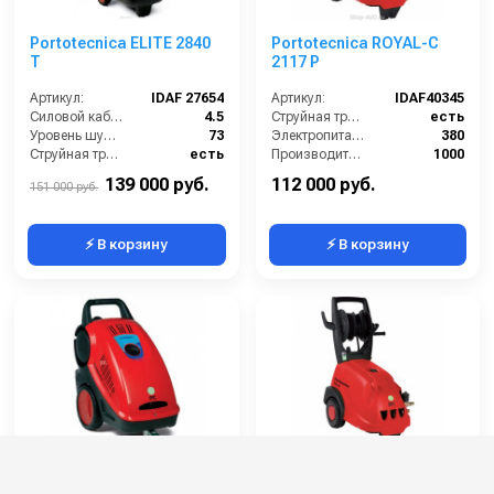
Portotecnica ELITE 2840
Portotecnica ROYAL-C
T
2117 P
Артикул:
IDAF 27654
Артикул:
IDAF40345
Силовой кабель (м):
4.5
Струйная трубка (копьё):
есть
Уровень шума (дБ):
73
Электропитание (В):
380
Струйная трубка (копьё):
есть
Производительность (л/ч):
1000
Мин. давление (бар):
30
Рабочее давление (бар):
210
139 000 руб.
112 000 руб.
151 000 руб.
⚡ В корзину
⚡ В корзину
Portotecnica EVOLUTION
Portotecnica ROYAL-C
X5 DS 3670 T
D2117 P