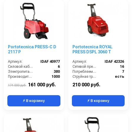
Portotecnica PRESS-C D
Portotecnica ROYAL
2117 P
PRESS DSPL 3060 T
Артикул:
IDAF 40977
Артикул:
IDAF 42326
Силовой кабель (м):
6
Сетевой предохранитель (А):
16
Электропитание (В):
380
Потребляемая мощность (Вт):
7
Производительность (л/ч):
1000
Струйная трубка (копьё):
есть
Рабочее давление (бар):
200
Производительность (л/ч):
1000
161 000 руб.
210 000 руб.
174 000 руб.
⚡ В корзину
⚡ В корзину