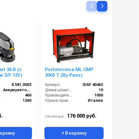
rt 36 B (с
Portotecnica ML CMP
IPG 10-13
 З/У 12V)
3065 T (By-Pass)
8.581.0002
Артикул:
IDAF 40462
Артикул:
Аккумуляторная
Длина шланга ВД (м):
10
(мм):
460
Производительность (л/ч):
1000
):
1260
Страна-производитель:
Италия
Италия
Тип автомойки:
стационарная
46
Электропитание:
3~ 400 В. 50 Гц
б.
176 000 руб.
92 000 ру
190 000 руб.
корзину
⚡ В корзину
⚡ 