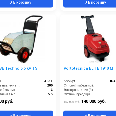
⚡ В корзину
⚡ В корзину
E Techno 5.5 kV TS
Portotecnica ELITE 1910 M
:
AT5T
Артикул:
IDA
Рабочее давление (бар):
200
Силовой кабель (м):
абеля (м):
3
Электропитание (В):
Потребляемая мощность (кВт):
5.5
Сетевой предохранитель (А):
Обороты двигателя (об/мин):
1450
Производительность (л/ч):
00 руб.
140 000 руб.
152 000 руб.
⚡ В корзину
⚡ В корзину