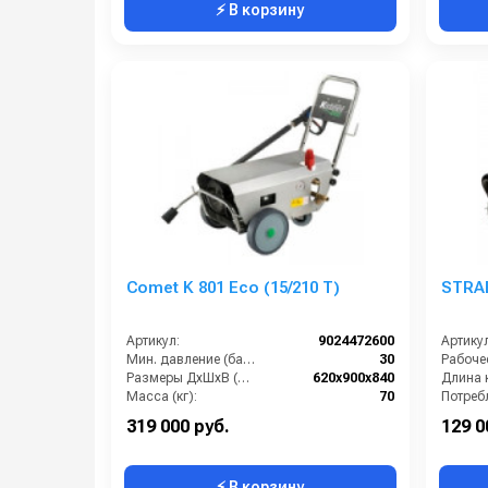
⚡ В корзину
Comet K 801 Eco (15/210 T)
STRAB
Артикул:
9024472600
Артикул
Мин. давление (бар):
30
Размеры ДхШхВ (мм):
620x900x840
Длина к
Масса (кг):
70
Электропитание (В):
380
319 000 руб.
129 0
⚡ В корзину