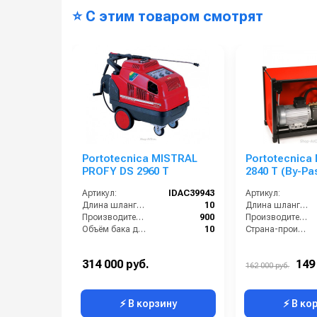
⭐ С этим товаром смотрят
Portotecnica MISTRAL
Portotecnica
PROFY DS 2960 T
2840 T (By-Pa
Артикул:
IDAC39943
Артикул:
Длина шланга ВД (м):
10
Длина шланга ВД (м):
Производительность (л/ч):
900
Производительность (л/ч):
Объём бака для моющего средства (л):
10
Страна-производитель:
Объём топливного бака (л):
10
Тип автомойки:
Расход топлива (кг/ч):
5.8
Электропитание:
314 000 руб.
149
162 000 руб.
⚡ В корзину
⚡ В ко