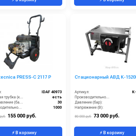
tecnica PRESS-C 2117 P
Стационарный АВД K-1520
:
IDAF 40973
Артикул:
K
Струйная трубка (копьё):
есть
Производительность (л/мин):
Мин. давление (бар):
30
Давление (бар):
Производительность (л/ч):
1000
Напряжение (В):
Рабочее давление (бар):
200
Обороты двигателя (об/мин):
155 000 руб.
73 000 руб.
руб.
80 000 руб.
⚡ В корзину
⚡ В корзину