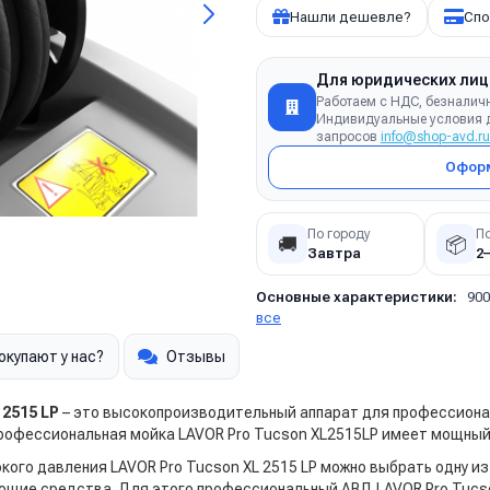
Нашли дешевле?
Спо
Для юридических лиц
Работаем с НДС, безналич
Индивидуальные условия д
запросов
info@shop-avd.ru
Оформ
По городу
П
🚚
📦
Завтра
2
Основные характеристики:
900
все
окупают у нас?
Отзывы
 2515 LP
– это высокопроизводительный аппарат для профессиона
рофессиональная мойка LAVOR Pro Tucson XL2515LP имеет мощный 
ого давления LAVOR Pro Tucson XL 2515 LP
можно выбрать одну из
оющие средства. Для этого профессиональный
АВД LAVOR Pro Tucs