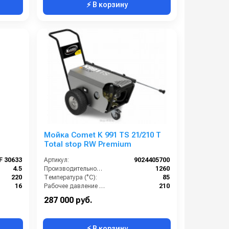
⚡ В корзину
Мойка Comet K 991 TS 21/210 T
Total stop RW Premium
F 30633
Артикул:
9024405700
4.5
Производительность (л/ч):
1260
220
Температура (°C):
85
16
Рабочее давление (бар):
210
600
Мощность (кВт):
7.4
287 000 руб.
⚡ В корзину