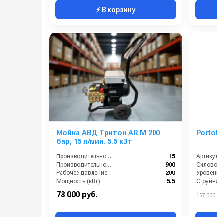
⚡ В корзину
Мойка АВД Тритон AR M 200
Porto
бар, 15 л/мин. 5.5 кВт
Производительность (л/мин):
15
Артикул
Производительность (л/ч):
900
Силовой
Рабочее давление (бар):
200
Уровен
Мощность (кВт):
5.5
78 000 руб.
157 000 