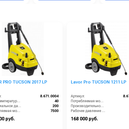
 PRO TUCSON 2017 LP
Lavor Pro TUCSON 1211 LP
:
8.671.0004
Артикул:
8.6
Макс. температура воды (°C):
40
Потребляемая мощность (кВт):
Максимальное давление (бар):
200
Производительность (л/ч):
Потребляемая мощность (кВт):
7500
Рабочее давление (бар):
Производительность (л/ч):
1020
Мощность (кВт):
00 руб.
168 000 руб.