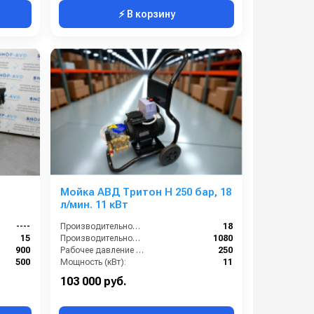
⚡ В корзину
Мойка АВД Тритон H 250 бар, 18
л/мин. 11 кВт
----
Производительность (л/мин):
18
15
Производительность (л/ч):
1080
900
Рабочее давление (бар):
250
500
Мощность (кВт):
11
15
103 000 руб.