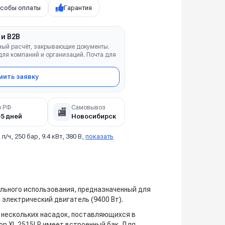
собы оплаты
Гарантия
 и B2B
ный расчёт, закрывающие документы.
ля компаний и организаций. Почта для
ить заявку
о РФ
Самовывоз
🏬
–5 дней
Новосибирск
 л/ч, 250 бар, 9.4 кВт, 380 В,
показать
льного использования, предназначенный для
электрический двигатель (9400 Вт).
 нескольких насадок, поставляющихся в
on XL 2515LP имеет встроенный бак. Для