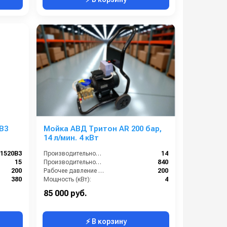
B3
Мойка АВД Тритон AR 200 бар,
14 л/мин. 4 кВт
-1520B3
Производительность (л/мин):
14
15
Производительность (л/ч):
840
200
Рабочее давление (бар):
200
380
Мощность (кВт):
4
1450
85 000 руб.
⚡ В корзину