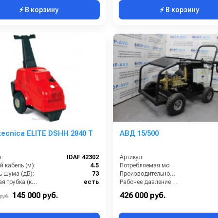
⚡ В корзину
⚡ В корзину
tecnica ELITE DSHH 2840 T
АВД 15/500
:
IDAF 42302
Артикул:
 кабель (м):
4.5
Потребляемая мощность (кВт):
ь шума (дБ):
73
Производительность (л/ч):
Струйная трубка (копьё):
есть
Рабочее давление (бар):
Мин. давление (бар):
30
Мощность (кВт):
145 000 руб.
426 000 руб.
руб.