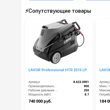
⚡Сопутствующие товары
LAVOR Professional HTR 2515 LP
LAVOR
Артикул:
8.623.0951
Артикул
Производительность (л/ч):
900
Рабочее давление (бар):
250
Мощность (кВт):
8.7
Электропитание (В):
400
740 000 руб.
184 0