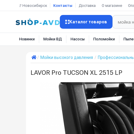
🚩Новосибирск
Контакты
Доставка
О магазине
Оп
Каталог товаров
Новинки
Мойки ВД
Насосы
Поломойки
Пыле
Мойки высокого давления
Профессиональн
LAVOR Pro TUCSON XL 2515 LP