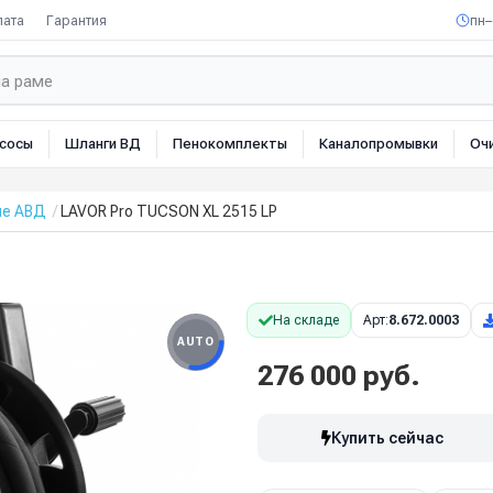
лата
Гарантия
пн–
сосы
Шланги ВД
Пенокомплекты
Каналопромывки
Оч
ые АВД
LAVOR Pro TUCSON XL 2515 LP
На складе
Арт:
8.672.0003
AUTO
276 000 руб.
Купить сейчас