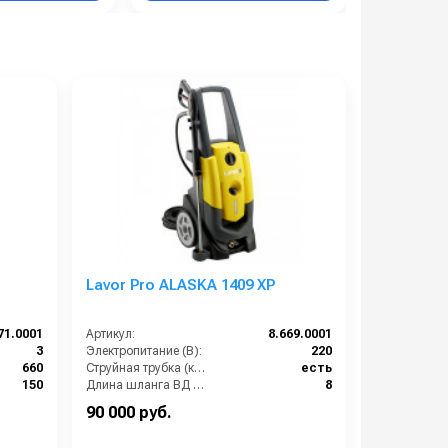
Lavor Pro ALASKA 1409 XP
71.0001
Артикул:
8.669.0001
3
Электропитание (В):
220
660
Струйная трубка (копьё):
есть
150
Длина шланга ВД (м):
8
3
Размеры ДхШхВ (мм):
375x360x900
90 000 руб.