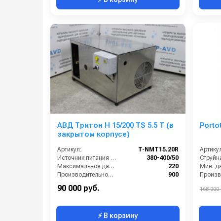
АВД Тритон H 15/200 TS 5.5 T (в
Porto
закрытом корпусе)
Артикул:
T-NMT15.20R
Артикул
Источник питания (~/В/Гц):
380-400/50
Максимальное давление (бар):
220
Производительность (л/ч):
900
Размеры (ДхШхВ):
590х405х375
90 000 руб.
168 000 
⚡ В корзину