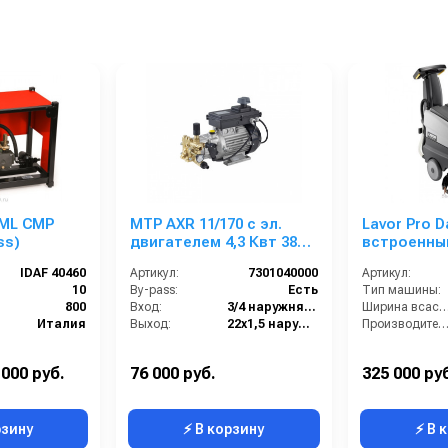
 ML CMP
MTP AXR 11/170 с эл.
Lavor Pro Da
ss)
двигателем 4,3 Квт 380
встроенным
В
IDAF 40460
Артикул:
7301040000
Артикул:
10
By-pass:
Есть
Тип машины:
800
Вход:
3/4 наружняя резьба
Ширина всасывающей балки 
Италия
Выход:
22х1,5 наружняя резьба
Производительность по площади (м2/ч
стационарная
Материал:
Латунь
Страна-производитель:
3~ 400 В. 50 Гц
Производительность (л/мин):
10.8
Масса (кг):
 000 руб.
76 000 руб.
325 000 ру
рзину
⚡ В корзину
⚡ В 