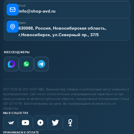
Email
info@shop-avd.ru
Адрес
630088, Россия, Новосибирская область,
г.Новосибирск, ул.Северный пр., 37/5
МЕССЕНДЖЕРЫ
2017-2025 © ООО "ШОП АВД". Внешний вид товаров и комплектация могут изменяться
производителем. Сайт носит исключительно информационный характер и ни при
каких условиях не является публичной офертой, определяемой положениями Статьи
437 (2) ГК РФ. Заполняя формы на сайте, Вы подтверждаете возможность их
обработки.
МЫ В СОЦСЕТЯХ
ПРИНИМАЕМ К ОПЛАТЕ